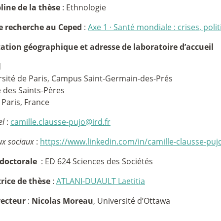
line de la thèse
: Ethnologie
e recherche au Ceped
:
Axe 1
·
Santé mondiale : crises, polit
tation géographique et adresse de laboratoire d’accueil
d
rsité de Paris, Campus Saint-Germain-des-Prés
e des Saints-Pères
 Paris, France
el
:
camille.clausse-pujo@ird.fr
x sociaux
:
https://www.linkedin.com/in/camille-clausse-puj
 doctorale
: ED 624 Sciences des Sociétés
trice de thèse
:
ATLANI-DUAULT Laetitia
recteur
:
Nicolas Moreau
, Université d’Ottawa