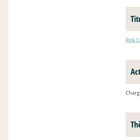
Tit
Risk C
Act
Charg
Th