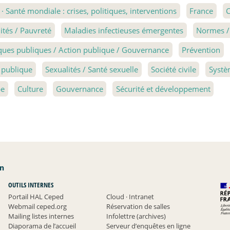
1
·
Santé mondiale : crises, politiques, interventions
France
C
lités / Pauvreté
Maladies infectieuses émergentes
Normes / 
iques publiques / Action publique / Gouvernance
Prévention
 publique
Sexualités / Santé sexuelle
Société civile
Systè
pe
Culture
Gouvernance
Sécurité et développement
an
OUTILS INTERNES
Portail HAL Ceped
Cloud
·
Intranet
Webmail ceped.org
Réservation de salles
Mailing listes internes
Infolettre (archives)
Diaporama de l’accueil
Serveur d’enquêtes en ligne