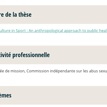
re de la thèse
ulture in Sport : An anthropological approach to public heal
ivité professionnelle
ée de mission, Commission indépendante sur les abus sexuel
èmes