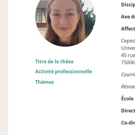
Discip
Axe d
Affec
Cepe
Unive
45 ru
Titre de la thèse
75006
Activité professionnelle
Courri
Thèmes
Réseau
École
Direc
Co-di