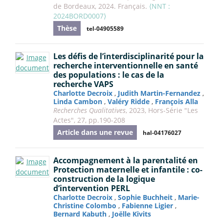
de Bordeaux, 2024. Français.
⟨NNT :
2024BORD0007⟩
Thèse
tel-04905589
Les défis de l’interdisciplinarité pour la
recherche interventionnelle en santé
des populations : le cas de la
recherche VAPS
Charlotte Decroix
,
Judith Martin-Fernandez
,
Linda Cambon
,
Valéry Ridde
,
François Alla
Recherches Qualitatives
, 2023, Hors-Série "Les
Actes", 27, pp.190-208
Article dans une revue
hal-04176027
Accompagnement à la parentalité en
Protection maternelle et infantile : co-
construction de la logique
d’intervention PERL
Charlotte Decroix
,
Sophie Buchheit
,
Marie-
Christine Colombo
,
Fabienne Ligier
,
Bernard Kabuth
,
Joëlle Kivits