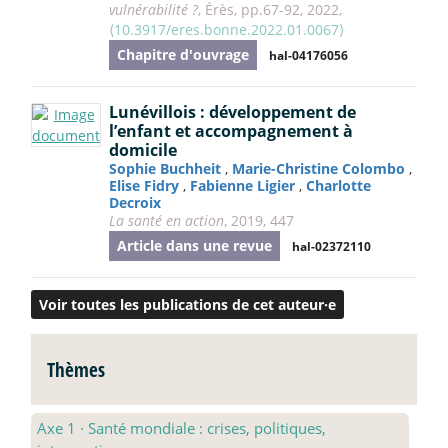
vulnérabilité ?
, Érès, pp.67-92, 2022,
⟨10.3917/eres.bonne.2022.01.0067⟩
Chapitre d'ouvrage
hal-04176056
Lunévillois : développement de
l’enfant et accompagnement à
domicile
Sophie Buchheit
,
Marie-Christine Colombo
,
Elise Fidry
,
Fabienne Ligier
,
Charlotte
Decroix
La santé en action
, 2019, 447
Article dans une revue
hal-02372110
Voir toutes les publications de cet auteur·e
Thèmes
Axe 1
·
Santé mondiale : crises, politiques,