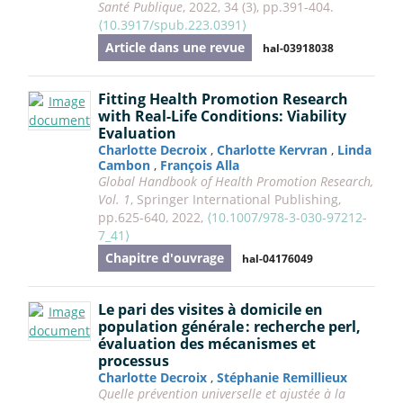
Santé Publique
, 2022, 34 (3), pp.391-404.
⟨10.3917/spub.223.0391⟩
Article dans une revue
hal-03918038
Fitting Health Promotion Research
with Real-Life Conditions: Viability
Evaluation
Charlotte Decroix
,
Charlotte Kervran
,
Linda
Cambon
,
François Alla
Global Handbook of Health Promotion Research,
Vol. 1
, Springer International Publishing,
pp.625-640, 2022,
⟨10.1007/978-3-030-97212-
7_41⟩
Chapitre d'ouvrage
hal-04176049
Le pari des visites à domicile en
population générale : recherche perl,
évaluation des mécanismes et
processus
Charlotte Decroix
,
Stéphanie Remillieux
Quelle prévention universelle et ajustée à la