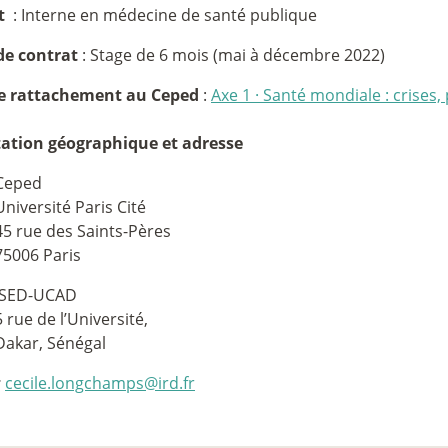
t
: Interne en médecine de santé publique
de contrat
: Stage de 6 mois (mai à décembre 2022)
e rattachement au Ceped
:
Axe 1
·
Santé mondiale : crises, 
tation géographique et adresse
Ceped
Université Paris Cité
45 rue des Saints-Pères
75006 Paris
ISED-UCAD
5 rue de l’Université,
Dakar, Sénégal
:
cecile.longchamps@ird.fr