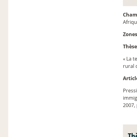
Champ
Afriq
Zones
Thèse
«
La t
rural
Artic
Pressi
immig
2007, 
Th