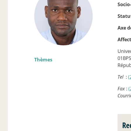
Socio
Statu
Axe d
Affec
Unive
01BP5
Thèmes
Répub
Tel
:
(
Fax
:
(
Courri
Re