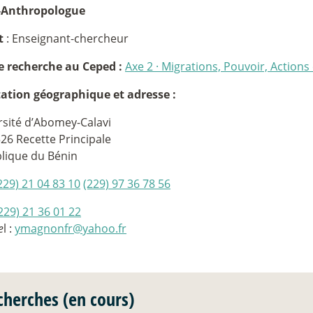
-Anthropologue
t
: Enseignant-chercheur
e recherche au Ceped :
Axe 2
·
Migrations, Pouvoir, Actions 
tation géographique et adresse :
rsité d’Abomey-Calavi
26 Recette Principale
lique du Bénin
229) 21 04 83 10
(229) 97 36 78 56
229) 21 36 01 22
e
l :
ymagnonfr@yahoo.fr
cherches (en cours)