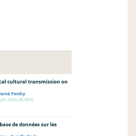
cal cultural transmission on
ervé Perdry
.tpb.2026.06.003⟩
base de données sur les