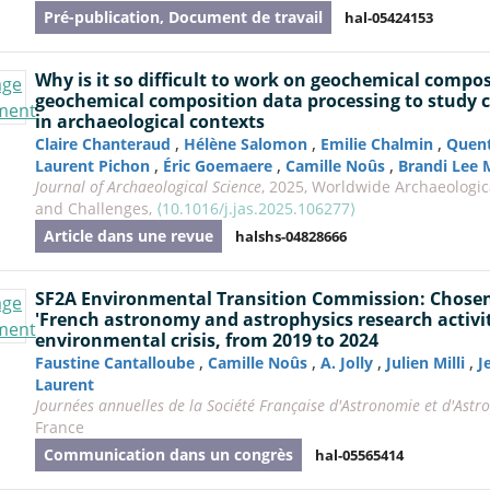
Pré-publication, Document de travail
hal-05424153
Why is it so difficult to work on geochemical compo
geochemical composition data processing to study co
in archaeological contexts
,
,
,
Claire Chanteraud
Hélène Salomon
Emilie Chalmin
Quen
,
,
,
Laurent Pichon
Éric Goemaere
Camille Noûs
Brandi Lee
Journal of Archaeological Science
, 2025, Worldwide Archaeologic
and Challenges,
⟨10.1016/j.jas.2025.106277⟩
Article dans une revue
halshs-04828666
SF2A Environmental Transition Commission: Chosen
'French astronomy and astrophysics research activiti
environmental crisis, from 2019 to 2024
,
,
,
,
Faustine Cantalloube
Camille Noûs
A. Jolly
Julien Milli
J
Laurent
Journées annuelles de la Société Française d'Astronomie et d'Astr
France
Communication dans un congrès
hal-05565414