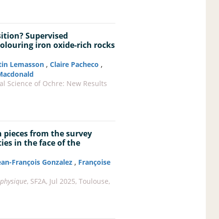
sition? Supervised
louring iron oxide-rich rocks
,
,
tin Lemasson
Claire Pacheco
 Macdonald
al Science of Ochre: New Results
 pieces from the survey
es in the face of the
,
ean-François Gonzalez
Françoise
ophysique
, SF2A, Jul 2025, Toulouse,