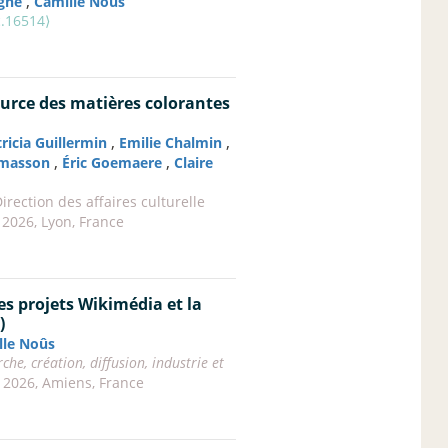
,
gne
Camille Noûs
c.16514⟩
source des matières colorantes
,
,
ricia Guillermin
Emilie Chalmin
,
,
emasson
Éric Goemaere
Claire
Direction des affaires culturelle
 2026, Lyon, France
es projets Wikimédia et la
)
lle Noûs
he, création, diffusion, industrie et
n 2026, Amiens, France