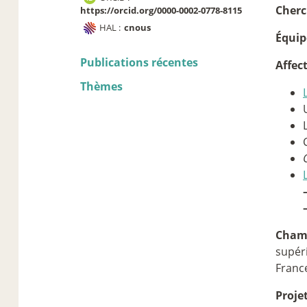
Cher
https://orcid.org/0000-0002-0778-8115
HAL :
cnous
Équip
Publications récentes
Affec
Thèmes
Cham
supéri
Franc
Proje