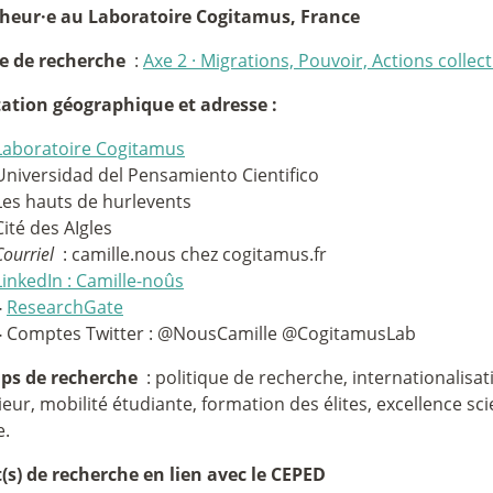
cheur
·
e au Laboratoire Cogitamus, France
e de recherche
:
Axe 2
·
Migrations, Pouvoir, Actions collect
tation géographique et adresse :
Laboratoire Cogitamus
Universidad del Pensamiento Cientifico
Les hauts de hurlevents
Cité des AIgles
Courriel
: camille.nous chez cogitamus.fr
LinkedIn : Camille-noûs
–
ResearchGate
–
Comptes Twitter : @NousCamille @CogitamusLab
ps de recherche
: politique de recherche, internationalisa
eur, mobilité étudiante, formation des élites, excellence sci
e.
t(s) de recherche en lien avec le CEPED