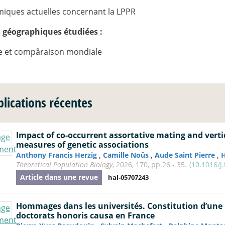
iques actuelles concernant la LPPR
 géographiques étudiées :
e et compâraison mondiale
blications récentes
Impact of co-occurrent assortative mating and verti
measures of genetic associations
,
,
,
Anthony Francis Herzig
Camille Noûs
Aude Saint Pierre
H
Theoretical Population Biology
, 2026, 170, pp.26 - 35.
⟨10.1016/j
Article dans une revue
hal-05707243
Hommages dans les universités. Constitution d’une 
doctorats honoris causa en France