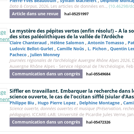
,
,
Pierre-Yves Beaudouin
Sylvain Machefert
Delphine Monta
Data & Corpus
, 2026, Les articles de données en..,
⟨10.46298/d
Article dans une revue
hal-05251997
Le mystère des pépites vertes (enfin résolu!) – A la 
des sites paléolithiques de la vallée de l’Ardèche
,
,
,
Claire Chanteraud
Hélène Salomon
Antonin Tomasso
Pat
,
,
,
Ludovic Bellot-Gurlet
Camille Noûs
L. Pichon
Quentin L
,
Pacheco
Julien Monney
Journées régionales de l’archéologie Auvergne Rhône Alpes 2026
, 
Auvergne Rhône Alpes - Service régional de l'Archéologie, Feb
Communication dans un congrès
hal-05549684
Siffler en travaillant. Embarquer la recherche dans l
science ouverte, le cas de l'occitan sifflé (siular d’Aas
,
,
,
Philippe Biu
Hugo Pierre Lopez
Delphine Montagne
Cami
Science ouverte, données ouvertes et musique (Préservation, recherc
pédagogie)
, ICCARE-LAB; Université de Picardie Jules Verne, Ja
Communication dans un congrès
hal-05472326