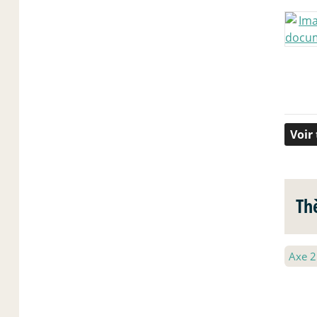
Voir
Th
Axe 