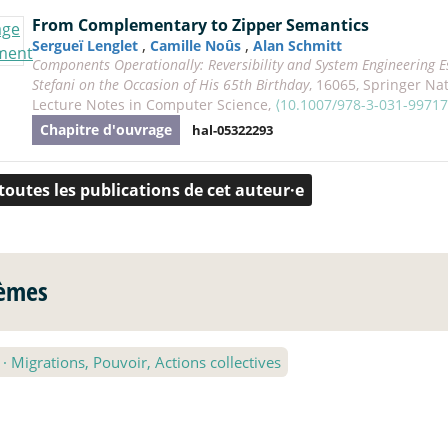
From Complementary to Zipper Semantics
,
,
Sergueï Lenglet
Camille Noûs
Alan Schmitt
Components Operationally: Reversibility and System Engineering E
Stefani on the Occasion of His 65th Birthday
, 16065, Springer Na
Lecture Notes in Computer Science,
⟨10.1007/978-3-031-99717
Chapitre d'ouvrage
hal-05322293
 toutes les publications de cet auteur·e
èmes
2
·
Migrations, Pouvoir, Actions collectives