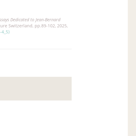
ssays Dedicated to Jean-Bernard
ture Switzerland, pp.89-102, 2025,
-4_5⟩