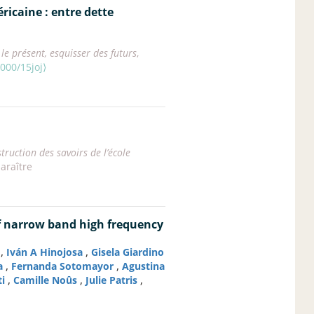
ricaine : entre dette
 le présent, esquisser des futurs
,
000/15joj⟩
truction des savoirs de l’école
araître
of narrow band high frequency
,
,
Iván A Hinojosa
Gisela Giardino
,
,
a
Fernanda Sotomayor
Agustina
,
,
,
ti
Camille Noûs
Julie Patris