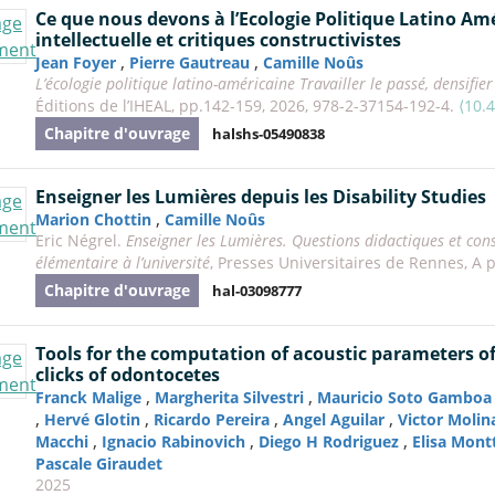
Ce que nous devons à l’Ecologie Politique Latino Amé
intellectuelle et critiques constructivistes
,
,
Jean Foyer
Pierre Gautreau
Camille Noûs
L’écologie politique latino-américaine Travailler le passé, densifier
Éditions de l’IHEAL, pp.142-159, 2026, 978-2-37154-192-4.
⟨10.4
Chapitre d'ouvrage
halshs-05490838
Enseigner les Lumières depuis les Disability Studies
,
Marion Chottin
Camille Noûs
Eric Négrel.
Enseigner les Lumières. Questions didactiques et cons
élémentaire à l’université
, Presses Universitaires de Rennes, A p
Chapitre d'ouvrage
hal-03098777
Tools for the computation of acoustic parameters 
clicks of odontocetes
,
,
Franck Malige
Margherita Silvestri
Mauricio Soto Gamboa
,
,
,
,
Hervé Glotin
Ricardo Pereira
Angel Aguilar
Victor Molin
,
,
,
Macchi
Ignacio Rabinovich
Diego H Rodriguez
Elisa Mont
Pascale Giraudet
2025