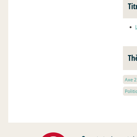
Tit
Th
Axe 
Polit