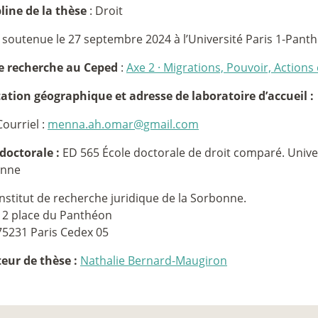
line de la thèse
: Droit
 soutenue le 27 septembre 2024 à l’Université Paris 1-Pan
e recherche au Ceped
:
Axe 2
·
Migrations, Pouvoir, Actions 
tation géographique et adresse de laboratoire d’accueil :
Courriel :
menna.ah.omar@gmail.com
doctorale :
ED 565 École doctorale de droit comparé. Unive
onne
Institut de recherche juridique de la Sorbonne.
12 place du Panthéon
75231 Paris Cedex 05
teur de thèse :
Nathalie Bernard-Maugiron