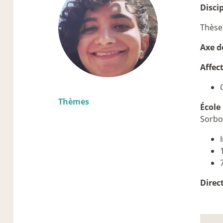
Discip
Thèse
Axe d
Affec
Thèmes
École 
Sorb
Direc