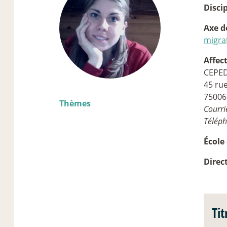
Discip
Axe d
migra
Affec
CEPE
45 ru
75006
Thèmes
Courrie
Téléph
École
Direc
Tit