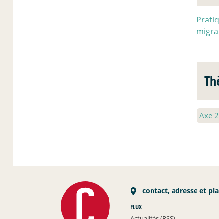
Pratiq
migran
Th
Axe 
contact, adresse et pl
FLUX
Actualités (RSS)