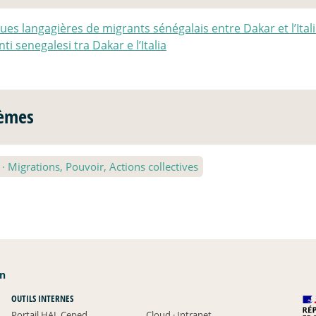
ues langagières de migrants sénégalais entre Dakar et l’Itali
ti senegalesi tra Dakar e l’Italia
èmes
2
·
Migrations, Pouvoir, Actions collectives
an
OUTILS INTERNES
Portail HAL Ceped
Cloud
·
Intranet