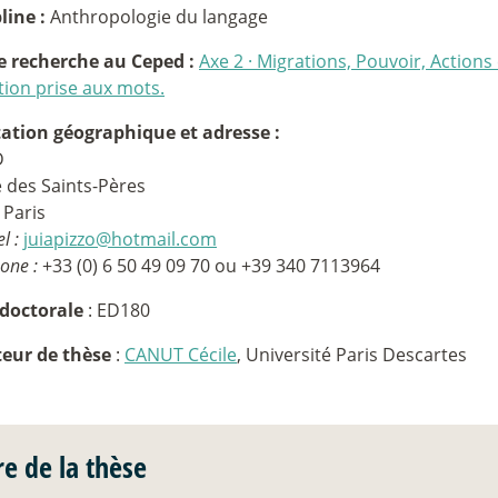
line :
Anthropologie du langage
e recherche au Ceped :
Axe 2
·
Migrations, Pouvoir, Actions 
tion prise aux mots.
tation géographique et adresse :
D
e des Saints-Pères
 Paris
l :
juiapizzo@hotmail.com
one :
+33 (0) 6 50 49 09 70 ou +39 340 7113964
 doctorale
: ED180
teur de thèse
:
CANUT Cécile
, Université Paris Descartes
re de la thèse