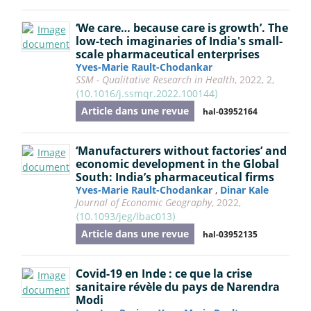
‘We care… because care is growth’. The
low-tech imaginaries of India's small-
scale pharmaceutical enterprises
Yves-Marie Rault-Chodankar
SSM - Qualitative Research in Health
, 2022, 2,
⟨10.1016/j.ssmqr.2022.100144⟩
Article dans une revue
hal-03952164
‘Manufacturers without factories’ and
economic development in the Global
South: India’s pharmaceutical firms
Yves-Marie Rault-Chodankar
,
Dinar Kale
Journal of Economic Geography
, 2022,
⟨10.1093/jeg/lbac013⟩
Article dans une revue
hal-03952135
Covid-19 en Inde : ce que la crise
sanitaire révèle du pays de Narendra
Modi