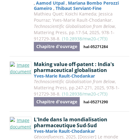
,
Aamod Utpal
,
Mariana Bombo Perozzi
Gameiro
,
Thibaut Serviant-Fine
Mathieu Quet; Koichi Kameda; Jessica
Pourraz; Yves-Marie Rault-Chodankar.
Technoscientific Globalisation from Below
,
Mattering Press, pp.17-54, 2025, 978-1-
912729-38-8.
⟨10.28938/mw20-c7f3⟩
Chapitre d'ouvrage
hal-05271284
Making value off-patent : India's
pharmaceutical globalisation
Yves-Marie Rault-Chodankar
Technoscientific Globalisation from Below
,
Mattering Press, pp.247-271, 2025, 978-1-
912729-38-8.
⟨10.28938/mw20-c7f3⟩
Chapitre d'ouvrage
hal-05271290
L'Inde dans la mondialisation
pharmaceutique Sud-Sud
Yves-Marie Rault-Chodankar
Géoconfluences
, 2025, [Dossier] Le monde