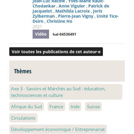
Jean-Luc Racine
,
Yves-Marie Rault-
Chodankar
,
Anne Viguier
,
Patrick de
Jacquelot
,
Mathilda Lacroix
,
Joris
Zylberman
,
Pierre-Jean Vigny
,
Unité Tice-
Dsirn
,
Christine Ho
2021
Vidéo
hal-04530491
Voir toutes les publications de cet auteur·e
Thèmes
Axe 3
·
Savoirs et Marchés au Sud : éducation,
technosciences et culture
Afrique du Sud
France
Inde
Suisse
Circulations
Développement économique / Entreprenariat