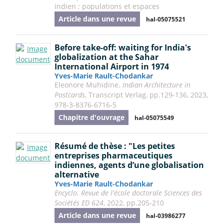
indien : populations et espaces
Article dans une revue
hal-05075521
Before take-off: waiting for India's
globalization at the Sahar
International Airport in 1974
Yves-Marie Rault-Chodankar
Eleonore Muhidine.
Indian Architecture in
Postcards
, Transcript Verlag, pp.129-136, 2023,
978-3-8376-6716-5
Chapitre d'ouvrage
hal-05075549
Résumé de thèse : "Les petites
entreprises pharmaceutiques
indiennes, agents d’une globalisation
alternative
Yves-Marie Rault-Chodankar
Encyclo. Revue de l'école doctorale Sciences des
Sociétés ED 624
, 2022, pp.205-210
Article dans une revue
hal-03986277