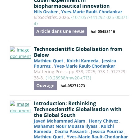
biopharmaceutical innovation
Nils Graber
,
Yves-Marie Rault-Chodankar
BioSocieties
, 2026,
⟨10.1057/s41292-025-00371-
4⟩
Article dans une revue
hal-05453116
Technoscientific Globalisation from
Below
Mathieu Quet
,
Koichi Kameda
,
Jessica
Pourraz
,
Yves-Marie Rault-Chodankar
Mattering Press, pp.338, 2025, 978-1-912729-
38-8.
⟨10.28938/mw20-c7f3⟩
Ouvrage
hal-05271273
Introduction: Rethinking
Technoscientific Globalisation with
the Global South
Javed Mohammad Alam
,
Henry Chávez
,
Mahamat Nour Moussa Ilyass
,
Koichi
Kameda
,
Cecilia Passanti
,
Jessica Pourraz
,
Mathieu Quet
,
Yves-Marie Rault-Chodankar