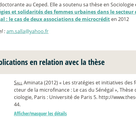
doctorante au Ceped. Elle a soutenu sa thèse en Sociologie 
égies et solidarités des femmes urbaines dans le secteur
al : le cas de deux associations de microcrédit
en 2012
l :
am.salla@yahoo.fr
lications en relation avec la thèse
Sall
Aminata (2012) « Les stratégies et initiatives des
cteur de la microfinance : Le cas du Sénégal », Thèse
ciologie, Paris : Université de Paris 5. http://www.th
44.
Afficher/masquer les détails