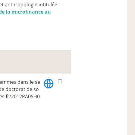
et anthropologie intitulée
 de la microfinance au
 femmes dans le se
 de doctorat de so
eses.fr/2012PA05H0