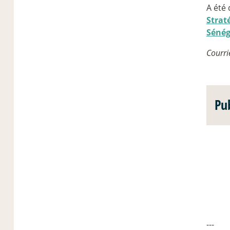
A été 
Strat
Sénég
Courrie
Pub
---