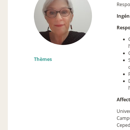
Respon
Ingén
Respo
Thèmes
Affec
Univer
Campu
Ceped