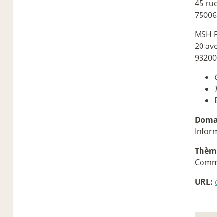
45 ru
75006
MSH P
20 av
93200
Domai
Infor
Thèm
Comm
URL: