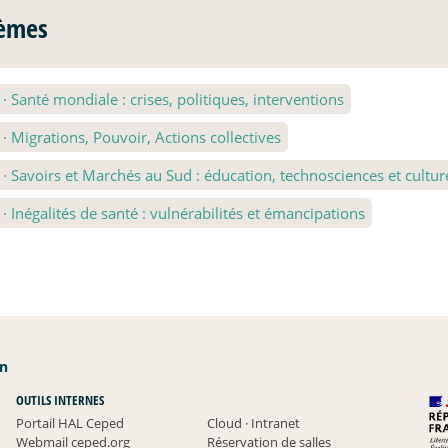
èmes
1
·
Santé mondiale : crises, politiques, interventions
2
·
Migrations, Pouvoir, Actions collectives
3
·
Savoirs et Marchés au Sud : éducation, technosciences et cultur
4
·
Inégalités de santé : vulnérabilités et émancipations
an
OUTILS INTERNES
Portail HAL Ceped
Cloud
·
Intranet
Webmail ceped.org
Réservation de salles