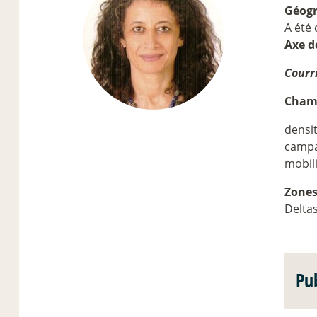
Géogr
A été
Axe d
Courri
Champ
densi
campag
mobili
Zones
Deltas
Pu