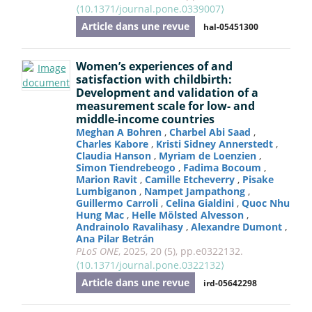
⟨10.1371/journal.pone.0339007⟩
Article dans une revue
hal-05451300
Women’s experiences of and
satisfaction with childbirth:
Development and validation of a
measurement scale for low- and
middle-income countries
Meghan A Bohren
,
Charbel Abi Saad
,
Charles Kabore
,
Kristi Sidney Annerstedt
,
Claudia Hanson
,
Myriam de Loenzien
,
Simon Tiendrebeogo
,
Fadima Bocoum
,
Marion Ravit
,
Camille Etcheverry
,
Pisake
Lumbiganon
,
Nampet Jampathong
,
Guillermo Carroli
,
Celina Gialdini
,
Quoc Nhu
Hung Mac
,
Helle Mölsted Alvesson
,
Andrainolo Ravalihasy
,
Alexandre Dumont
,
Ana Pilar Betrán
PLoS ONE
, 2025, 20 (5), pp.e0322132.
⟨10.1371/journal.pone.0322132⟩
Article dans une revue
ird-05642298