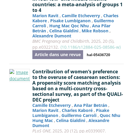
countries: a meta-analysis of groups 1
to 4
Marion Ravit
,
Camille Etcheverry
,
Charles
Kabore
,
Pisake Lumbiganon
,
Guillermo
Carroli
,
Hung Mac Qoc Nhu
,
Ana Pilar
Betrán
,
Celina Gialdini
,
Mike Robson
,
Alexandre Dumont
BMC Pregnancy and Childbirth
, 2025, 20 (5),
pp.e0322132.
⟨10.1186/s12884-025-08586-w⟩
Article dans une revue
hal-05436720
Contribution of women’s preference
to the overuse of caesarean sections:
A propensity score matching analysis
based on a multi-country cross-
sectional survey, as part of the QUALI-
DEC project
Camille Etcheverry
,
Ana Pilar Betrán
,
Marion Ravit
,
Charles Kaboré
,
Pisake
Lumbiganon
,
Guillermo Carroli
,
Quoc Nhu
Hung Mac
,
Celina Gialdini
,
Alexandre
Dumont
PLoS ONE
, 2025, 20 (12), pp.e0339007.