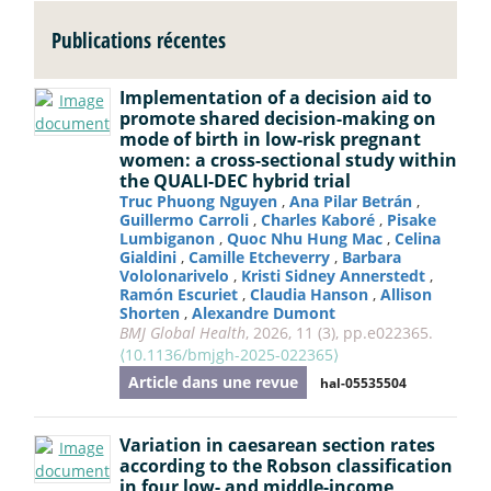
Publications récentes
Implementation of a decision aid to
promote shared decision-making on
mode of birth in low-risk pregnant
women: a cross-sectional study within
the QUALI-DEC hybrid trial
Truc Phuong Nguyen
,
Ana Pilar Betrán
,
Guillermo Carroli
,
Charles Kaboré
,
Pisake
Lumbiganon
,
Quoc Nhu Hung Mac
,
Celina
Gialdini
,
Camille Etcheverry
,
Barbara
Vololonarivelo
,
Kristi Sidney Annerstedt
,
Ramón Escuriet
,
Claudia Hanson
,
Allison
Shorten
,
Alexandre Dumont
BMJ Global Health
, 2026, 11 (3), pp.e022365.
⟨10.1136/bmjgh-2025-022365⟩
Article dans une revue
hal-05535504
Variation in caesarean section rates
according to the Robson classification
in four low- and middle-income