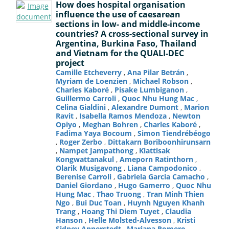
How does hospital organisation
influence the use of caesarean
sections in low- and middle-income
countries? A cross-sectional survey in
Argentina, Burkina Faso, Thailand
and Vietnam for the QUALI-DEC
project
Camille Etcheverry
,
Ana Pilar Betrán
,
Myriam de Loenzien
,
Michael Robson
,
Charles Kaboré
,
Pisake Lumbiganon
,
Guillermo Carroli
,
Quoc Nhu Hung Mac
,
Celina Gialdini
,
Alexandre Dumont
,
Marion
Ravit
,
Isabella Ramos Mendoza
,
Newton
Opiyo
,
Meghan Bohren
,
Charles Kaboré
,
Fadima Yaya Bocoum
,
Simon Tiendrébéogo
,
Roger Zerbo
,
Dittakarn Boriboonhirunsarn
,
Nampet Jampathong
,
Kiattisak
Kongwattanakul
,
Ameporn Ratinthorn
,
Olarik Musigavong
,
Liana Campodonico
,
Berenise Carroli
,
Gabriela Garcia Camacho
,
Daniel Giordano
,
Hugo Gamerro
,
Quoc Nhu
Hung Mac
,
Thao Truong
,
Tran Minh Thien
Ngo
,
Bui Duc Toan
,
Huynh Nguyen Khanh
Trang
,
Hoang Thi Diem Tuyet
,
Claudia
Hanson
,
Helle Molsted-Alvesson
,
Kristi
Sidney Annerstedt
,
Mariana Romero
,