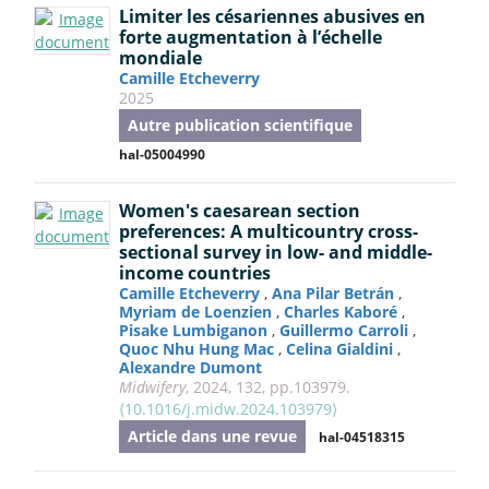
Limiter les césariennes abusives en
forte augmentation à l’échelle
mondiale
Camille Etcheverry
2025
Autre publication scientifique
hal-05004990
Women's caesarean section
preferences: A multicountry cross-
sectional survey in low- and middle-
income countries
Camille Etcheverry
,
Ana Pilar Betrán
,
Myriam de Loenzien
,
Charles Kaboré
,
Pisake Lumbiganon
,
Guillermo Carroli
,
Quoc Nhu Hung Mac
,
Celina Gialdini
,
Alexandre Dumont
Midwifery
, 2024, 132, pp.103979.
⟨10.1016/j.midw.2024.103979⟩
Article dans une revue
hal-04518315