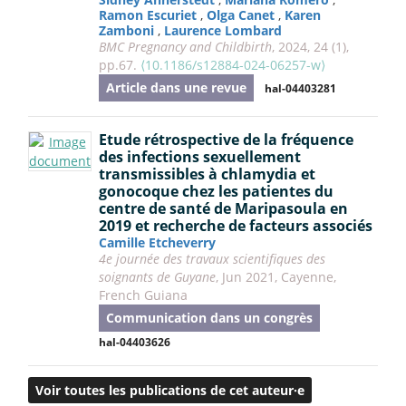
Ramon Escuriet
,
Olga Canet
,
Karen
Zamboni
,
Laurence Lombard
BMC Pregnancy and Childbirth
, 2024, 24 (1),
pp.67.
⟨10.1186/s12884-024-06257-w⟩
Article dans une revue
hal-04403281
Etude rétrospective de la fréquence
des infections sexuellement
transmissibles à chlamydia et
gonocoque chez les patientes du
centre de santé de Maripasoula en
2019 et recherche de facteurs associés
Camille Etcheverry
4e journée des travaux scientifiques des
soignants de Guyane
, Jun 2021, Cayenne,
French Guiana
Communication dans un congrès
hal-04403626
Voir toutes les publications de cet auteur·e