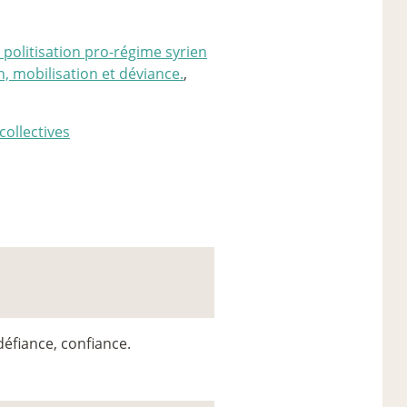
 politisation pro-régime syrien
n, mobilisation et déviance.
,
collectives
défiance, confiance.