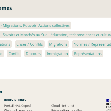
èmes
2
·
Migrations, Pouvoir, Actions collectives
3
·
Savoirs et Marchés au Sud : éducation, technosciences et cultur
lations
Crises / Conflits
Migrations
Normes / Représentati
pe
Conflit
Discours
Immigration
Représentations
an
OUTILS INTERNES
Portail HAL Ceped
Cloud
·
Intranet
Webmail ceped.org
Réservation de salles