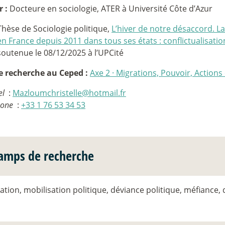
r :
Docteure en sociologie, ATER à Université Côte d’Azur
Thèse de Sociologie politique,
L’hiver de notre désaccord. La
en France depuis 2011 dans tous ses états : conflictualisatio
soutenue le 08/12/2025 à l’UPCité
e recherche au Ceped :
Axe 2
·
Migrations, Pouvoir, Actions 
el
:
Mazloumchristelle@hotmail.fr
hone
:
+33 1 76 53 34 53
amps de recherche
sation, mobilisation politique, déviance politique, méfiance, 