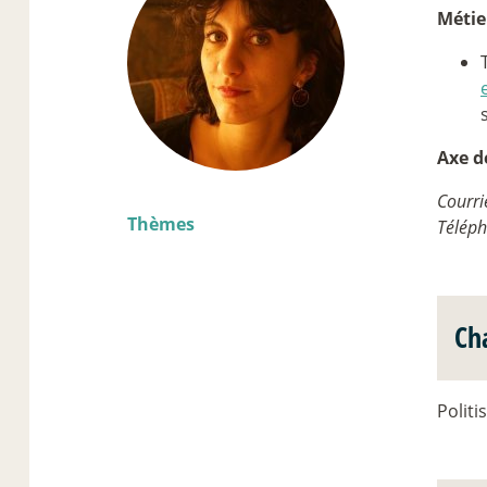
Métie
Axe d
Courri
Thèmes
Télép
Ch
Politi