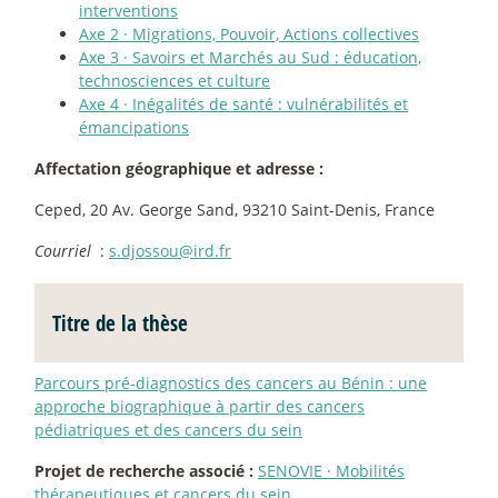
interventions
Axe 2
·
Migrations, Pouvoir, Actions collectives
Axe 3
·
Savoirs et Marchés au Sud : éducation,
technosciences et culture
Axe 4
·
Inégalités de santé : vulnérabilités et
émancipations
Affectation géographique et adresse :
Ceped, 20 Av. George Sand, 93210 Saint-Denis, France
Courriel
:
s.djossou@ird.fr
Titre de la thèse
Parcours pré-diagnostics des cancers au Bénin : une
approche biographique à partir des cancers
pédiatriques et des cancers du sein
Projet de recherche associé :
SENOVIE
·
Mobilités
thérapeutiques et cancers du sein