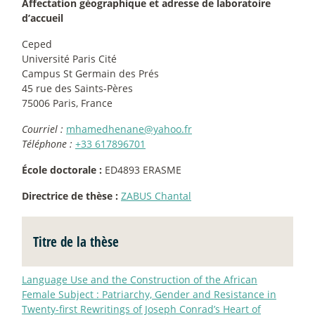
Affectation géographique et adresse de laboratoire
d’accueil
Ceped
Université Paris Cité
Campus St Germain des Prés
45 rue des Saints-Pères
75006 Paris, France
Courriel :
mhamedhenane@yahoo.fr
Téléphone :
+33 617896701
École doctorale :
ED4893 ERASME
Directrice de thèse :
ZABUS Chantal
Titre de la thèse
Language Use and the Construction of the African
Female Subject : Patriarchy, Gender and Resistance in
Twenty-first Rewritings of Joseph Conrad’s Heart of