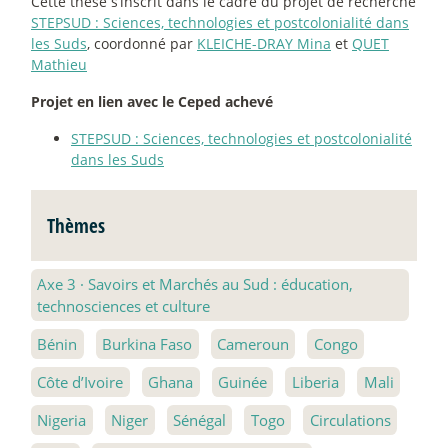
Cette thèse s’inscrit dans le cadre du projet de recherche
STEPSUD : Sciences, technologies et postcolonialité dans
les Suds
, coordonné par
KLEICHE-DRAY Mina
et
QUET
Mathieu
Projet en lien avec le Ceped achevé
STEPSUD : Sciences, technologies et postcolonialité
dans les Suds
Thèmes
Axe 3
·
Savoirs et Marchés au Sud : éducation,
technosciences et culture
Bénin
Burkina Faso
Cameroun
Congo
Côte d’Ivoire
Ghana
Guinée
Liberia
Mali
Nigeria
Niger
Sénégal
Togo
Circulations