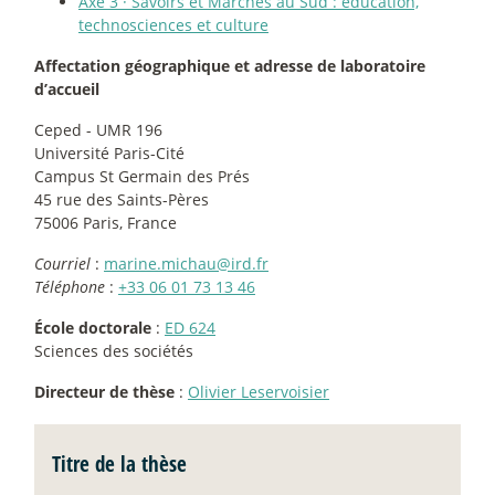
Axe 3
·
Savoirs et Marchés au Sud : éducation,
technosciences et culture
Affectation géographique et adresse de laboratoire
d’accueil
Ceped - UMR 196
Université Paris-Cité
Campus St Germain des Prés
45 rue des Saints-Pères
75006 Paris, France
Courriel
:
marine.michau@ird.fr
Téléphone
:
+33 06 01 73 13 46
École doctorale
:
ED 624
Sciences des sociétés
Directeur de thèse
:
Olivier Leservoisier
Titre de la thèse