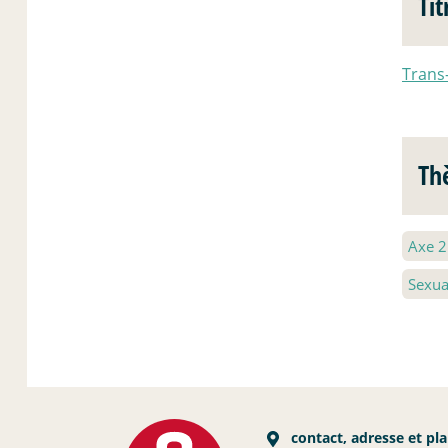
Tit
Trans-
Th
Axe 
Sexua
contact, adresse et pl