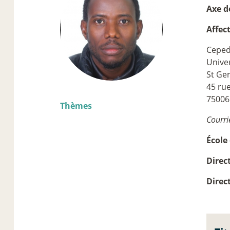
Axe d
Affec
Cepe
Univer
St Ge
45 ru
75006
Thèmes
Courri
École 
Direc
Direc