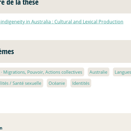
re de la thèse
indigeneity in Australia : Cultural and Lexical Production
èmes
2
·
Migrations, Pouvoir, Actions collectives
Australie
Langues
lités / Santé sexuelle
Océanie
Identités
an