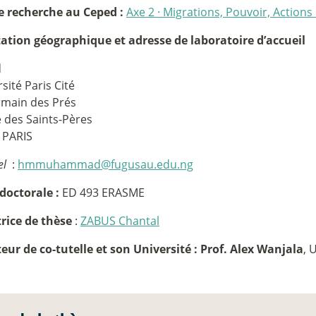
e recherche au Ceped :
Axe 2
·
Migrations, Pouvoir, Actions 
tation géographique et adresse de laboratoire d’accueil
d
sité Paris Cité
rmain des Prés
e des Saints-Pères
 PARIS
el
:
hmmuhammad@fugusau.edu.ng
doctorale :
ED 493 ERASME
trice de thèse
:
ZABUS Chantal
teur de co-tutelle et son Université :
Prof. Alex Wanjala
, 