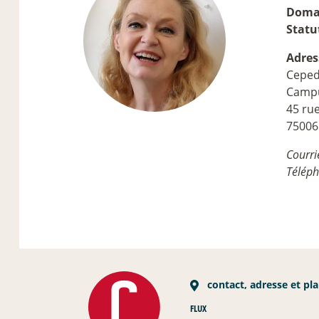
Domai
Statu
Adres
Ceped 
Campu
45 rue
75006
Courri
Télép
contact, adresse et pl
FLUX