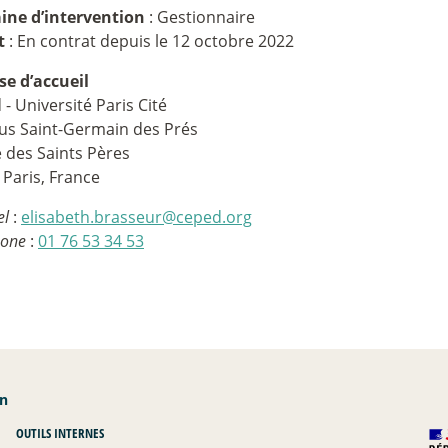
ne d’intervention
: Gestionnaire
t
: En contrat depuis le 12 octobre 2022
se d’accueil
- Université Paris Cité
s Saint-Germain des Prés
 des Saints Pères
 Paris, France
el
:
elisabeth.brasseur@ceped.org
hone
:
01 76 53 34 53
an
OUTILS INTERNES