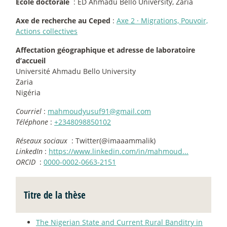
École doctorale
: ED Ahmadu Bello University, Zaria
Axe de recherche au Ceped
:
Axe 2
·
Migrations, Pouvoir,
Actions collectives
Affectation géographique et adresse de laboratoire
d’accueil
Université Ahmadu Bello University
Zaria
Nigéria
Courriel
:
mahmoudyusuf91@gmail.com
Téléphone
:
+2348098850102
Réseaux sociaux
: Twitter(@imaaammalik)
LinkedIn
:
https://www.linkedin.com/in/mahmoud...
ORCID
:
0000-0002-0663-2151
Titre de la thèse
The Nigerian State and Current Rural Banditry in