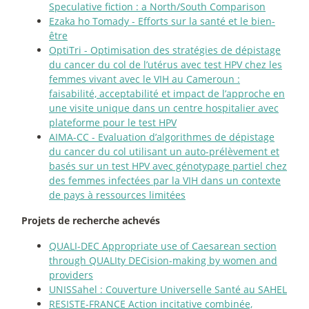
Speculative fiction : a North/South Comparison
Ezaka ho Tomady - Efforts sur la santé et le bien-
être
OptiTri - Optimisation des stratégies de dépistage
du cancer du col de l’utérus avec test HPV chez les
femmes vivant avec le VIH au Cameroun :
faisabilité, acceptabilité et impact de l’approche en
une visite unique dans un centre hospitalier avec
plateforme pour le test HPV
AIMA-CC - Evaluation d’algorithmes de dépistage
du cancer du col utilisant un auto-prélèvement et
basés sur un test HPV avec génotypage partiel chez
des femmes infectées par la VIH dans un contexte
de pays à ressources limitées
Projets de recherche achevés
QUALI-DEC Appropriate use of Caesarean section
through QUALIty DECision-making by women and
providers
UNISSahel : Couverture Universelle Santé au SAHEL
RESISTE-FRANCE Action incitative combinée,