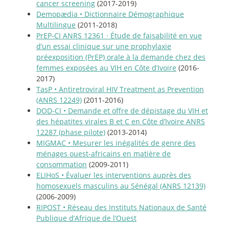
cancer screening
(2017-2019)
Demopædia • Dictionnaire Démographique
Multilingue
(2011-2018)
PrEP-CI ANRS 12361
·
Étude de faisabilité en vue
d’un essai clinique sur une prophylaxie
préexposition (PrEP) orale à la demande chez des
femmes exposées au VIH en Côte d’Ivoire
(2016-
2017)
TasP •
Antiretroviral HIV Treatment as Prevention
(ANRS 12249)
(2011-2016)
DOD-CI • Demande et offre de dépistage du VIH et
des hépatites virales B et C en Côte d’Ivoire ANRS
12287 (phase pilote)
(2013-2014)
MIGMAC • Mesurer les inégalités de genre des
ménages ouest-africains en matière de
consommation
(2009-2011)
ELIHoS • Évaluer les interventions auprès des
homosexuels masculins au Sénégal (ANRS 12139)
(2006-2009)
RIPOST • Réseau des Instituts Nationaux de Santé
Publique d’Afrique de l’Ouest