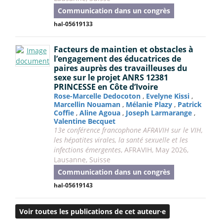
Communication dans un congrès
hal-05619133
Facteurs de maintien et obstacles à
l’engagement des éducatrices de
paires auprès des travailleuses du
sexe sur le projet ANRS 12381
PRINCESSE en Côte d’Ivoire
Rose-Marcelle Dedocoton
,
Evelyne Kissi
,
Marcellin Nouaman
,
Mélanie Plazy
,
Patrick
Coffie
,
Aline Agoua
,
Joseph Larmarange
,
Valentine Becquet
13e conférence francophone AFRAVIH sur le VIH,
les hépatites virales, la santé sexuelle et les
infections émergentes
, AFRAVIH, May 2026,
Lausanne, Suisse
Communication dans un congrès
hal-05619143
Voir toutes les publications de cet auteur·e