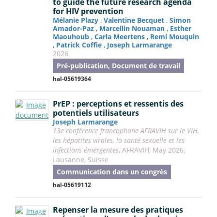
to guide the future research agenda
for HIV prevention
Mélanie Plazy
,
Valentine Becquet
,
Simon
Amador-Paz
,
Marcellin Nouaman
,
Esther
Maouhoub
,
Carla Meertens
,
Remi Mouquin
,
Patrick Coffie
,
Joseph Larmarange
2026
Pré-publication, Document de travail
hal-05619364
PrEP : perceptions et ressentis des
potentiels utilisateurs
Joseph Larmarange
13e conférence francophone AFRAVIH sur le VIH,
les hépatites virales, la santé sexuelle et les
infections émergentes
, AFRAVIH, May 2026,
Lausanne, Suisse
Communication dans un congrès
hal-05619112
Repenser la mesure des pratiques