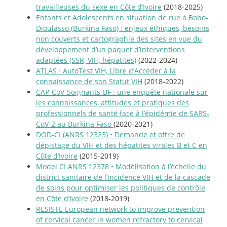
travailleuses du sexe en Côte d’Ivoire
(2018-2025)
Enfants et Adolescents en situation de rue à Bobo-
Dioulasso (Burkina Faso) : enjeux éthiques, besoins
non couverts et cartographie des sites en vue du
développement d’un paquet d’interventions
adaptées (SSR, VIH, hépatites)
(2022-2024)
ATLAS
·
AutoTest VIH, Libre d’Accéder à la
connaissance de son Statut VIH
(2018-2022)
CAP-CoV-Soignants-BF : une enquête nationale sur
les connaissances, attitudes et pratiques des
professionnels de santé face à l’épidémie de SARS-
CoV-2 au Burkina Faso
(2020-2021)
DOD-CI (ANRS 12323) • Demande et offre de
dépistage du VIH et des hépatites virales B et C en
Côte d’Ivoire
(2015-2019)
Model CI ANRS 12378 • Modélisation à l’échelle du
district sanitaire de l’incidence VIH et de la cascade
de soins pour optimiser les politiques de contrôle
en Côte d’Ivoire
(2018-2019)
RESISTE European network to improve prevention
of cervical cancer in women refractory to cervical