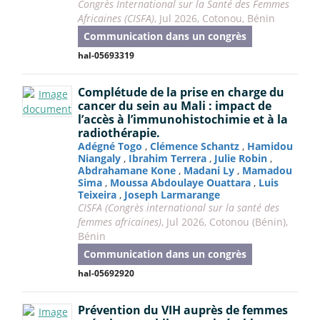
Congrès International sur la Santé des Femmes
Africaines (CISFA)
, Jul 2026, Cotonou, Bénin
Communication dans un congrès
hal-05693319
Complétude de la prise en charge du
cancer du sein au Mali : impact de
l’accès à l’immunohistochimie et à la
radiothérapie.
Adégné Togo
,
Clémence Schantz
,
Hamidou
Niangaly
,
Ibrahim Terrera
,
Julie Robin
,
Abdrahamane Kone
,
Madani Ly
,
Mamadou
Sima
,
Moussa Abdoulaye Ouattara
,
Luis
Teixeira
,
Joseph Larmarange
CISFA (Congrès international sur la santé des
femmes africaines)
, Jul 2026, Cotonou (Bénin),
Bénin
Communication dans un congrès
hal-05692920
Prévention du VIH auprès de femmes