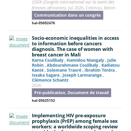
CISFA (Congrès international sur la santé des
femmes africaines)
, Jul 2026, Cotonou, Bénin
Communication dans un congrès
hal-05692476
Socio-economic inequalities in access
to information before cancers
diagnosis. The case of women with
breast cancer in Mali
Karna Coulibaly
,
Hamidou Niangaly
,
Julie
Robin
,
Abdourahmane Coulibaly
,
Kadiatou
Kanté
,
Solomane Traoré
,
Ibrahim Téréra
,
Issaka Sagara
,
Joseph Larmarange
,
Clémence Schantz
2026
Pré-publication, Document de travail
hal-05625152
Implementing HIV pre-exposure
prophylaxis (PrEP) among female sex
workers: a worldwide scoping review