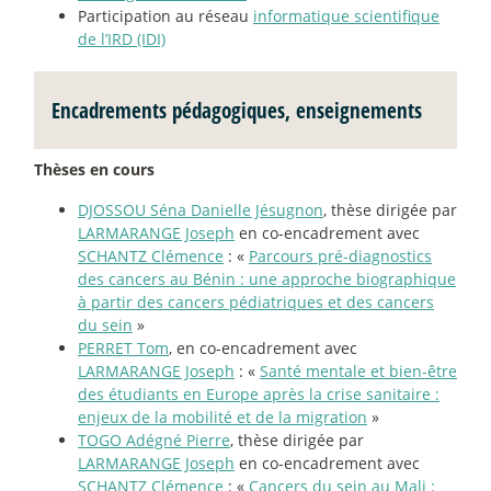
Participation au réseau
informatique scientifique
de l’IRD (IDI)
Encadrements pédagogiques, enseignements
Thèses en cours
DJOSSOU Séna Danielle Jésugnon
, thèse dirigée par
LARMARANGE Joseph
en co-encadrement avec
SCHANTZ Clémence
: «
Parcours pré-diagnostics
des cancers au Bénin : une approche biographique
à partir des cancers pédiatriques et des cancers
du sein
»
PERRET Tom
, en co-encadrement avec
LARMARANGE Joseph
: «
Santé mentale et bien-être
des étudiants en Europe après la crise sanitaire :
enjeux de la mobilité et de la migration
»
TOGO Adégné Pierre
, thèse dirigée par
LARMARANGE Joseph
en co-encadrement avec
SCHANTZ Clémence
: «
Cancers du sein au Mali :