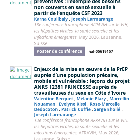
préventives : l’exemple des besoins
non couverts en santé sexuelle à
partir de l’enquête CSF 2023
Karna Coulibaly
,
Joseph Larmarange
13e conférence francophone AFRAVIH sur le VIH,
les hépatites virales, la santé sexuelle et les
infections émergentes
, May 2026, Lausanne,
Suisse
Poster de conférence
hal-05619157
Enjeux de la mise en œuvre de la PrEP
auprès d’une population précaire,
mobile et vulnérable : leçons du projet
ANRS 12381 PRINCESSE auprès de
travailleuses du sexe en Côte d’Ivoire
Valentine Becquet
,
Mélanie Plazy
,
Marcellin
Nouaman
,
Evelyne Kissi
,
Rose-Marcelle
Dedocoton
,
Patrick Coffie
,
Serge Eholié
,
Joseph Larmarange
13e conférence francophone AFRAVIH sur le VIH,
les hépatites virales, la santé sexuelle et les
infections émergentes
, AFRAVIH, May 2026,
Lausanne, Suisse