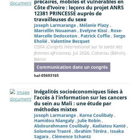
précaires, mobiles et vulnérables en
Côte d’Ivoire : leçons du projet ANRS
12381 PRINCESSE auprès de
travailleuses du sexe
Joseph Larmarange
,
Mélanie Plazy
,
Marcellin Nouaman
,
Evelyne Kissi
,
Rose-
Marcelle Dedocoton
,
Patrick Coffie
,
Serge
Eholié
,
Valentine Becquet
CISFA (Congrès international sur la santé des
femmes africaines)
, Jul 2026, Cotonou (Bénin),
Bénin
Communication dans un congrès
hal-05693165
Inégalités socioéconomiques liées à
l’accès à l'information sur les cancers
du sein au Mali : une étude par
méthodes mixtes
Joseph Larmarange
,
Karna Coulibaly
,
Hamidou Niangaly
,
Julie Robin
,
Abdourahmane Coulibaly
,
Kadiatou Kanté
,
Solomane Traoré
,
Ibrahim Téréra
,
Issaka
Sagara
,
Clémence Schantz