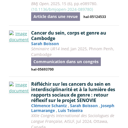
BMJ Open
, 2025, 15 (6), pp.e089780.
⟨10.1136/bmjopen-2024-089780⟩
Article dans une revue
hal-05124533
Cancer du sein, corps et genre au
Cambodge
Sarah Boisson
Séminaire UR14 Ined
, Jan 2025, Phnom Penh,
Cambodge
Communication dans un congrès
hal-05693700
Réfléchir sur les cancers du sein en
interdisciplinarité et à la lumière des
rapports sociaux de genre : retour
réflexif sur le projet SENOVIE
Clémence Schantz
,
Sarah Boisson
,
Joseph
Larmarange
,
Luis Teixeira
XXIIe Congrès International des Sociologues de
Langue Française
, AISLF, Jul 2024, Ottawa,
Canada