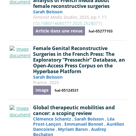
analysis of French media about
female reconstructive surgeries
Sarah Boisson
Feminist Media Studies
, 2025, pp.1-17.
⟨10.1080/14680777.2025.2528071⟩
Article dans une revue
hal-05277103
Female Genital Reconstructive
Surgeries in the French Press: The
Exploratory “Pressechir” Database, an
Open-Access Press Corpus on the
Hyperbase Platform
Sarah Boisson
France. 2025
Image
hal-05124531
Global therapeutic mobilities and
cancer: a scoping review
Clémence Schantz
,
Sarah Boisson
,
Léa
Prost-Lançon
,
Emmanuel Bonnet
,
Aurélien
Dancoisne
,
Myriam Baron
,
Audrey
Bochaton