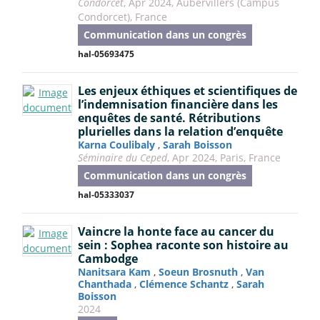
Condorcet
, Apr 2024, Aubervillers (Campus
Condorcet), France
Communication dans un congrès
hal-05693475
Les enjeux éthiques et scientifiques de
l’indemnisation financière dans les
enquêtes de santé. Rétributions
plurielles dans la relation d’enquête
Karna Coulibaly
,
Sarah Boisson
Séminaire du Ceped
, Apr 2024, Paris, France
Communication dans un congrès
hal-05333037
Vaincre la honte face au cancer du
sein : Sophea raconte son histoire au
Cambodge
Nanitsara Kam
,
Soeun Brosnuth
,
Van
Chanthada
,
Clémence Schantz
,
Sarah
Boisson
2024