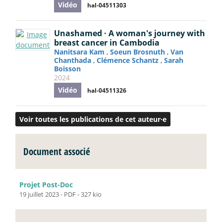
Vidéo
hal-04511303
Unashamed · A woman's journey with
breast cancer in Cambodia
Nanitsara Kam
,
Soeun Brosnuth
,
Van
Chanthada
,
Clémence Schantz
,
Sarah
Boisson
2024
Vidéo
hal-04511326
Voir toutes les publications de cet auteur·e
Document associé
Projet Post-Doc
19 juillet 2023
-
PDF
-
327 kio