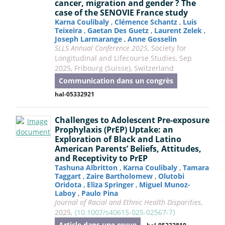
cancer, migration and gender ? The
case of the SENOVIE France study
Karna Coulibaly
,
Clémence Schantz
,
Luis
Teixeira
,
Gaetan Des Guetz
,
Laurent Zelek
,
Joseph Larmarange
,
Anne Gosselin
SLLS Annual Conference 2025
, Society for
Longitudinal and Lifecourse Studies, Sep
2025, Fribourg (Suisse), Switzerland
Communication dans un congrès
hal-05332921
Challenges to Adolescent Pre-exposure
Prophylaxis (PrEP) Uptake: an
Exploration of Black and Latino
American Parents’ Beliefs, Attitudes,
and Receptivity to PrEP
Tashuna Albritton
,
Karna Coulibaly
,
Tamara
Taggart
,
Zaire Bartholomew
,
Olutobi
Oridota
,
Eliza Springer
,
Miguel Munoz-
Laboy
,
Paulo Pina
Journal of Racial and Ethnic Health Disparities
,
2025,
⟨10.1007/s40615-025-02567-7⟩
Article dans une revue