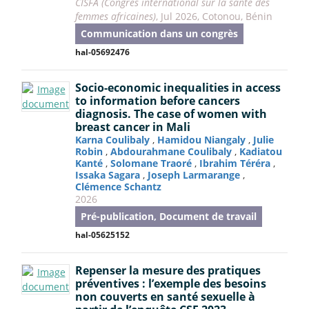
CISFA (Congrès international sur la santé des
femmes africaines)
, Jul 2026, Cotonou, Bénin
Communication dans un congrès
hal-05692476
Socio-economic inequalities in access
to information before cancers
diagnosis. The case of women with
breast cancer in Mali
Karna Coulibaly
,
Hamidou Niangaly
,
Julie
Robin
,
Abdourahmane Coulibaly
,
Kadiatou
Kanté
,
Solomane Traoré
,
Ibrahim Téréra
,
Issaka Sagara
,
Joseph Larmarange
,
Clémence Schantz
2026
Pré-publication, Document de travail
hal-05625152
Repenser la mesure des pratiques
préventives : l’exemple des besoins
non couverts en santé sexuelle à