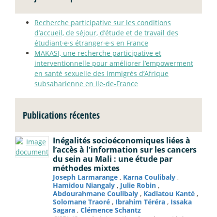
Recherche participative sur les conditions
d’accueil, de séjour, d’étude et de travail des
étudiant
·
e
·
s étranger
·
e
·
s en France
MAKASI, une recherche participative et
interventionnelle pour améliorer l’empowerment
en santé sexuelle des immigrés d’Afrique
subsaharienne en Ile-de-France
Publications récentes
Inégalités socioéconomiques liées à
l’accès à l'information sur les cancers
du sein au Mali : une étude par
méthodes mixtes
Joseph Larmarange
,
Karna Coulibaly
,
Hamidou Niangaly
,
Julie Robin
,
Abdourahmane Coulibaly
,
Kadiatou Kanté
,
Solomane Traoré
,
Ibrahim Téréra
,
Issaka
Sagara
,
Clémence Schantz