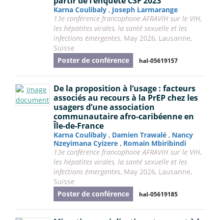
partir de l’enquête CSF 2023
Karna Coulibaly
,
Joseph Larmarange
13e conférence francophone AFRAVIH sur le VIH,
les hépatites virales, la santé sexuelle et les
infections émergentes
, May 2026, Lausanne,
Suisse
Poster de conférence
hal-05619157
De la proposition à l’usage : facteurs
associés au recours à la PrEP chez les
usagers d’une association
communautaire afro-caribéenne en
Île-de-France
Karna Coulibaly
,
Damien Trawalé
,
Nancy
Nzeyimana Cyizere
,
Romain Mbiribindi
13e conférence francophone AFRAVIH sur le VIH,
les hépatites virales, la santé sexuelle et les
infections émergentes
, May 2026, Lausanne,
Suisse
Poster de conférence
hal-05619185