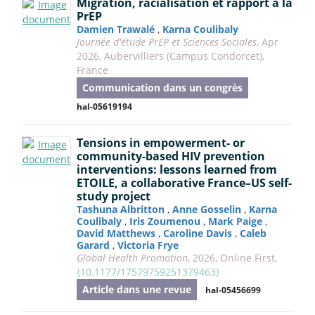
Migration, racialisation et rapport à la
PrEP
Damien Trawalé
,
Karna Coulibaly
Journée d'étude PrEP et Sciences Sociales
, Apr
2026, Aubervilliers (Campus Condorcet),
France
Communication dans un congrès
hal-05619194
Tensions in empowerment- or
community-based HIV prevention
interventions: lessons learned from
ETOILE, a collaborative France–US self-
study project
Tashuna Albritton
,
Anne Gosselin
,
Karna
Coulibaly
,
Iris Zoumenou
,
Mark Paige
,
David Matthews
,
Caroline Davis
,
Caleb
Garard
,
Victoria Frye
Global Health Promotion
, 2026, Online First,
⟨10.1177/17579759251379463⟩
Article dans une revue
hal-05456699