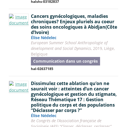
halshs-03182837
Cancers gynécologiques, maladies
chroniques? Enjeux pluriels au coeur
des soins oncologiques à Abidjan(Côte
d’Ivoire)
Élise Nédelec
European Summer School Anthropologie of
development and Social Dynamics
, 2019, Liège,
Belgique
Communication dans un congrès
hal-02637185
Dissimulez cette ablation qu’on ne
saurait voir : atteintes d’un cancer
gynécologique et gestion du stigmate,
Réseau Thématique 17 : Gestion
politique du corps et des populations
“Déclasser par corps ?”
Élise Nédelec
8e Congrès de l’Association française de
Sociologie (AFS) “Classer, déclasser, reclasser”
,