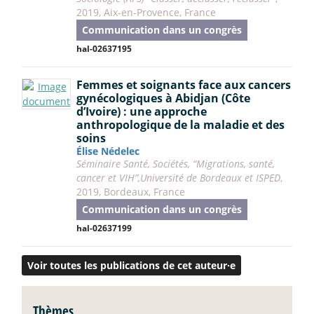
2019, Aix-en-Provence, France
Communication dans un congrès
hal-02637195
Femmes et soignants face aux cancers
gynécologiques à Abidjan (Côte
d’Ivoire) : une approche
anthropologique de la maladie et des
soins
Élise Nédelec
Séminaire Santé, Sociétés, “Migrations, santé,
cancer et VIH”,Université de Bordeaux et ISPED
,
2019, Bordeaux, France
Communication dans un congrès
hal-02637199
Voir toutes les publications de cet auteur·e
Thèmes