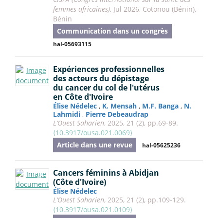
femmes africaines)
, Jul 2026, Cotonou (Bénin),
Bénin
Communication dans un congrès
hal-05693115
Expériences professionnelles
des acteurs du dépistage
du cancer du col de l'utérus
en Côte d'Ivoire
Élise Nédelec
,
K. Mensah
,
M.F. Banga
,
N.
Lahmidi
,
Pierre Debeaudrap
L’Ouest Saharien
, 2025, 21 (2), pp.69-89.
⟨10.3917/ousa.021.0069⟩
Article dans une revue
hal-05625236
Cancers féminins à Abidjan
(Côte d'Ivoire)
Élise Nédelec
L’Ouest Saharien
, 2025, 21 (2), pp.109-129.
⟨10.3917/ousa.021.0109⟩