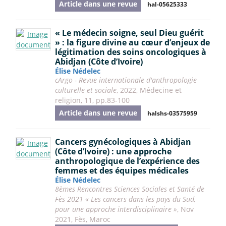
Article dans une revue
hal-05625333
« Le médecin soigne, seul Dieu guérit
» : la figure divine au cœur d’enjeux de
légitimation des soins oncologiques à
Abidjan (Côte d’Ivoire)
Élise Nédelec
cArgo - Revue internationale d'anthropologie
culturelle et sociale
, 2022, Médecine et
religion, 11, pp.83-100
Article dans une revue
halshs-03575959
Cancers gynécologiques à Abidjan
(Côte d’Ivoire) : une approche
anthropologique de l’expérience des
femmes et des équipes médicales
Élise Nédelec
8èmes Rencontres Sciences Sociales et Santé de
Fès 2021 « Les cancers dans les pays du Sud,
pour une approche interdisciplinaire »
, Nov
2021, Fès, Maroc