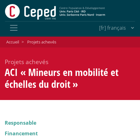
Accueil
>
Projets achevés
Projets achevés
ACI «
Mineurs en mobilité et
échelles du droit
»
Responsable
Financement