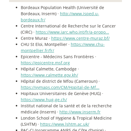
Bordeaux Population Health (Université de
Bordeaux, Inserm) ·
http://www.isped.u-
bordeaux.fr/
Centre International de Recherche sur le Cancer
(CIRC) ·
https://www.iarc.who.int/fr/a-propo...
Centre Muraz ·
https://www.centre-muraz.bf/
CHU St Eloi, Montpellier ·
https://www.chu-
montpellier.fr/fr/
Epicentre - Médecins Sans Frontières ·
https://epicentre.msf.org
Hôpital Calmette, Cambodge ·
https://www.calmette.gov.kh/
Hôpital de district de Mfou (Cameroun) ·
https://vymaps.com/CM/Hopital-de-Mf...
Hopitaux Universitaires de Genève (HUG) ·
https://www.hug-ge.ch/
Institut national de la santé et de la recherche
médicale (Inserm) ·
http://www.inserm.fr
London School of Hygiene & Tropical Medicine
(LSHTM) ·
https://www.lshtm.ac.uk/
PAC-CI (programme ANRS de Côte d’Ivoire) ·