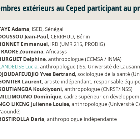
mbres extérieurs au Ceped participant au pr
FAYE Adama
, ISED, Sénégal
DOUSSOU Jean-Paul
, CERRHUD, Bénin
BONNET Emmanuel
, IRD (UMR 215, PRODIG)
TRAORE Zoumana
, Africasys
BURGUET Delphine
, anthropologue (CCMSA / INMA)
CANDELISE Lucia
, anthropologue (ISS, Université de Lausann
DJOUDAFEUDJIO Yves Bertrand
, sociologue de la santé (U
GONTIER Laurent
, artiste indépendant, responsable équip
KOUTIANGBA Koukiyoani
, anthropologue (CNRST/INSS)
MILLIMOUNO Dominique
, cadre supérieur en développe
NGO LIKENG Julienne Louise
, anthropologue (Université C
Yaoundé)
ROSTIROLLA Daria
, anthropologue indépendante