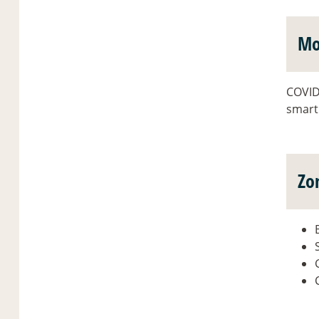
Mo
COVID-
smar
Zo