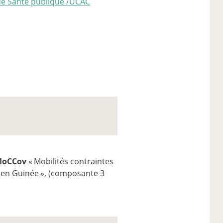
e Santé publique /UCAC
MoCCov
«
Mobilités contraintes
 en Guinée
», (composante 3