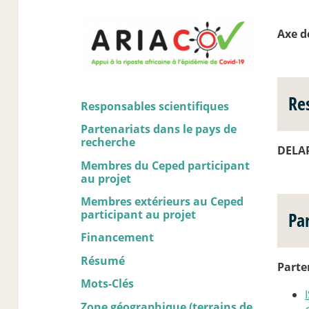
Axe d
Re
Responsables scientifiques
Partenariats dans le pays de
recherche
DELAP
Membres du Ceped participant
au projet
Membres extérieurs au Ceped
participant au projet
Pa
Financement
Résumé
Parte
Mots-Clés
Zone géographique (terrains de