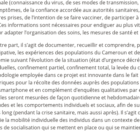
nale (connaissance du virus, de ses modes de transmission,
mptômes, de la confiance accordée aux autorités sanitaires
s prises, de l’intention de se faire vacciner, de participer 
 Ces informations sont nécessaires pour endiguer au plus vi
r adapter l’organisation des soins, les mesures de santé et 
tre part, il s’agit de documenter, recueillir et comprendre
cipative, les expériences des populations du Cameroun et de
ie suivant l’évolution de la situation (état d’urgence décré
duelles, confinement partiel, confinement total, la levée du 
ologie employée dans ce projet est innovante dans le fait qu’
iques pour la récolte des données auprès des populations 
smartphone et en complément d’enquêtes qualitatives par en
bles seront mesurées de façon quotidienne et hebdomadaire
des et les comportements individuels et sociaux, afin de sui
long (pendant la crise sanitaire, mais aussi après). Il s’a
e la mobilité individuelle des individus dans un contexte de 
 de socialisation qui se mettent en place ou qui se maintie