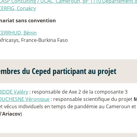
CASP Consulting / UCAC, Cameroun, BP 1110 Département d
CERFIG, Conakry
nariat sans convention
CERRHUD, Bénin
Africasys, France-Burkina Faso
mbres du Ceped participant au projet
RIDDE Valéry
: responsable de Axe 2 de la composante 3
DUCHESNE Véronique
: responsable scientifique du projet
et vécus individuels en temps de pandémie au Cameroun et
d’
Ariacov
)