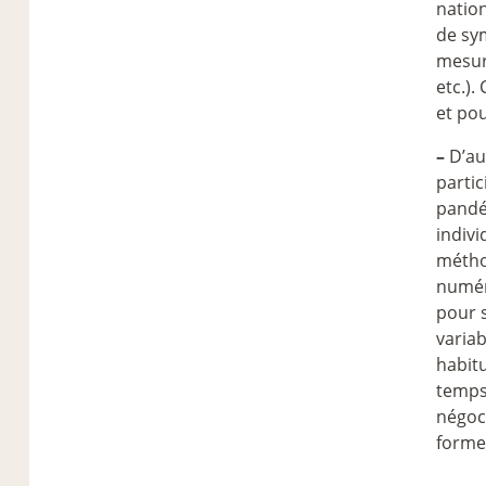
natio
de sy
mesure
etc.).
et pou
–
D’au
parti
pandém
indivi
méthod
numér
pour 
varia
habitu
temps 
négoci
formes