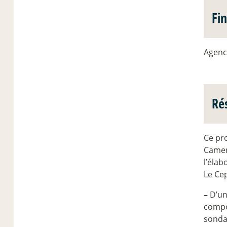
Fi
Agenc
Ré
Ce pr
Camer
l’élab
Le Cep
–
D’une
compo
sondag