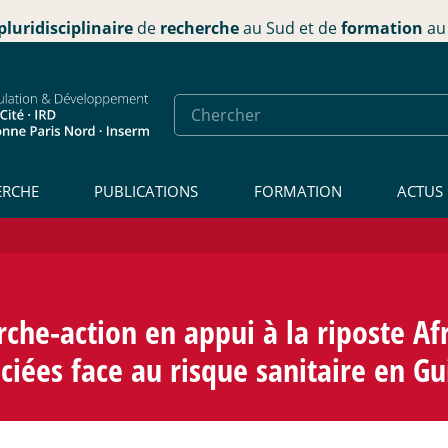
pluridisciplinaire
de
recherche
au Sud et de
formation
au 
ERCHE
PUBLICATIONS
FORMATION
ACTUS
che-action en appui à la riposte Af
ciées face au risque sanitaire en 