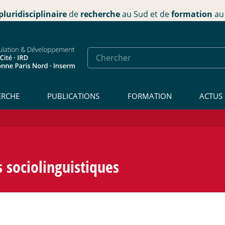
pluridisciplinaire
de
recherche
au Sud et de
formation
au 
ERCHE
PUBLICATIONS
FORMATION
ACTUS
 sociolinguistiques