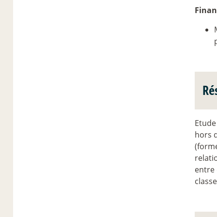
Fina
Ré
Etude 
hors d
(forme
relati
entre 
class