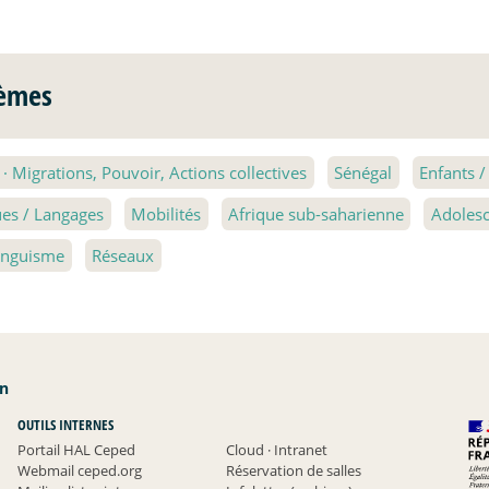
èmes
2
·
Migrations, Pouvoir, Actions collectives
Sénégal
Enfants /
es / Langages
Mobilités
Afrique sub-saharienne
Adolesc
linguisme
Réseaux
an
OUTILS INTERNES
Portail HAL Ceped
Cloud
·
Intranet
Webmail ceped.org
Réservation de salles