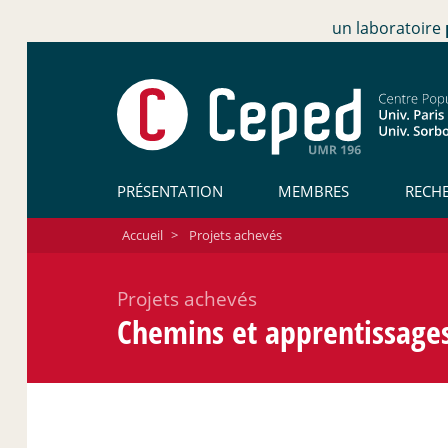
un laboratoire
PRÉSENTATION
MEMBRES
RECH
Accueil
>
Projets achevés
Projets achevés
Chemins et apprentissages