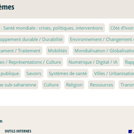
èmes
1
·
Santé mondiale : crises, politiques, interventions
Côte d’Ivoi
oppement durable / Durabilité
Environnement / Changement cl
ament / Traitement
Mobilités
Mondialisation / Globalisati
s / Représentations / Culture
Numérique / Digital / IA
Rap
 publique
Savoirs
Systèmes de santé
Villes / Urbanisatio
ue sub-saharienne
Culture
Religion
Ressources
Transm
an
OUTILS INTERNES