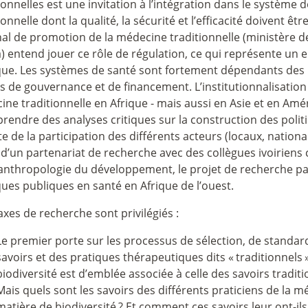
ionnelles est une invitation à l’intégration dans le système
ionnelle dont la qualité, la sécurité et l’efficacité doivent 
al de promotion de la médecine traditionnelle (ministère de 
a) entend jouer ce rôle de régulation, ce qui représente un 
que. Les systèmes de santé sont fortement dépendants des p
 de gouvernance et de financement. L’institutionnalisation d
ne traditionnelle en Afrique - mais aussi en Asie et en Améri
rendre des analyses critiques sur la construction des poli
 de la participation des différents acteurs (locaux, nationa
 d’un partenariat de recherche avec des collègues ivoiriens
 anthropologie du développement, le projet de recherche par
ques publiques en santé en Afrique de l’ouest.
axes de recherche sont privilégiés :
Le premier porte sur les processus de sélection, de standar
savoirs et des pratiques thérapeutiques dits «
traditionnels
biodiversité est d’emblée associée à celle des savoirs tradi
Mais quels sont les savoirs des différents praticiens de la m
matière de biodiversité
? Et comment ces savoirs leur ont-ils