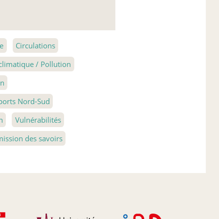
re
Circulations
imatique / Pollution
on
ports Nord-Sud
n
Vulnérabilités
ission des savoirs