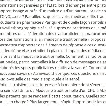
formations organisées par l’Etat, lors d’échanges entre prati
apprentissage auprès d’un maître ou d’un parent, lors de co
d’ONG, …etc.
? Par ailleurs, quels savoirs médicaux dits tra
étudiants en pharmacie
? Par qui et de quelle façon sont-ils
travail ethnographique réalisé auprès de praticiens de la mé
(membres de la Fédération des tradipraticiens et naturothér
lors des formations à la «
médecine traditionnelle
» proposée
permettra d’apporter des éléments de réponse à ces questi
Le deuxième vise à étudier la place et l’impact des média dan
valorisant la médecine traditionnelle. Comment les radios pr
nationales, participent-elles à la diffusion de messages de s
élaborés les spots publicitaires relatifs à la santé
? Comment 
nouveaux savoirs
? Au niveau théorique, ces questions s’in
audio-visuelle des media appliquée à la santé.
Enfin le troisième axe s’intéresse à la manière dont s’exerce
au sein de l’Unité de Médecine traditionnelle d’un CHU à Abid
des patients qui se rendent à cette consultation. Quelles sont
prise en charge
? Plus largement, il s’agit d’approfondir les