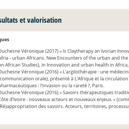
ultats et valorisation
ques
Duchesne Véronique (2017) «
Is Claytherapy an Ivorian Inno
Afria - urban Africans. New Encounters of the urban and th
on African Studies), in Innovation and urban health in Africa,
Duchesne Véronique (2016) «
L’argilothérapie : une médecine
(communication orale), présenté à L’Afrique et la circulation
pharmaceutiques : l’invasion ou la rareté
?, Paris.
Duchesne Véronique (2016) «
Savoirs thérapeutiques traditi
Côte d’Ivoire : nouveaux acteurs et nouveaux enjeux.
» (comm
(Ré)appropriation des savoirs. Acteurs, territoires, processus