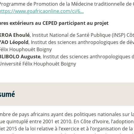
Programme de Promotion de la Médecine traditionnelle de Cô
https://www.goafricaonline.com/ci/6...
es extérieurs au CEPED participant au projet
KROA Ehoulé
, Institut National de Santé Publique (INSP) Côt
YAO Léopold
, Institut des sciences anthropologiques de d
Félix Houphouët Boigny
BLIBOLO Auguste
, Institut des sciences anthropologiques
Université Félix Houphouët Boigny
sumé
bre de pays africains ayant des politiques nationales sur l
e quintuplé entre 2001 et 2010. En Côte d’Ivoire, l’adoption
llet 2015 de la loi relative à l’exercice et à l’organisation 