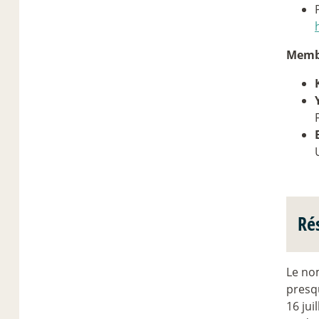
Membr
Ré
Le nom
presqu
16 jui