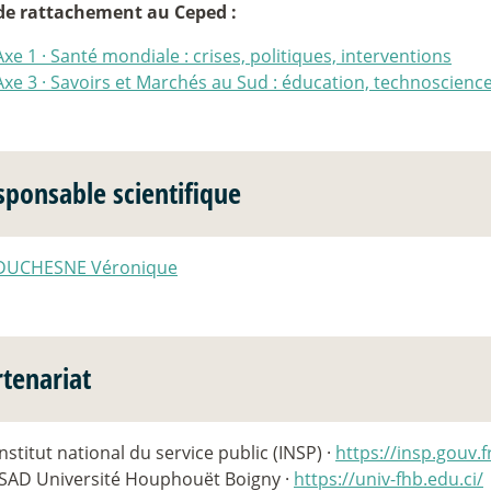
de rattachement au Ceped :
Axe 1
·
Santé mondiale : crises, politiques, interventions
Axe 3
·
Savoirs et Marchés au Sud : éducation, technoscience
sponsable scientifique
DUCHESNE Véronique
rtenariat
Institut national du service public (INSP) ·
https://insp.gouv.f
ISAD Université Houphouët Boigny ·
https://univ-fhb.edu.ci/