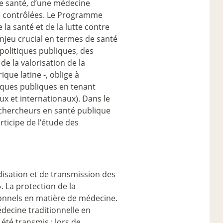
 de santé, d’une médecine
être contrôlées. Le Programme
la santé et de la lutte contre
enjeu crucial en termes de santé
olitiques publiques, des
e la valorisation de la
que latine -, oblige à
tiques publiques en tenant
ux et internationaux). Dans le
 chercheurs en santé publique
ticipe de l’étude des
disation et de transmission des
». La protection de la
tionnels en matière de médecine.
édecine traditionnelle en
 été transmis : lors de