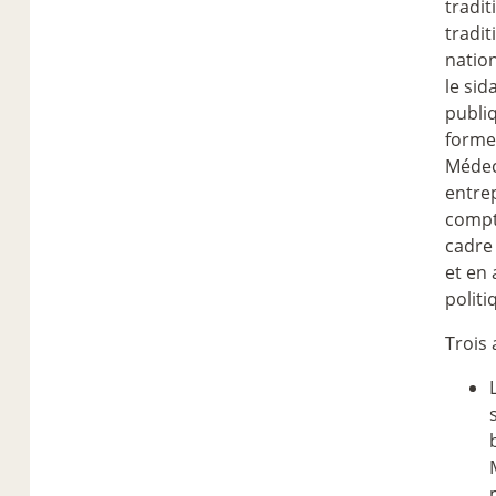
tradit
tradit
nation
le sid
publi
formes
Médeci
entrep
compte
cadre
et en
politi
Trois 