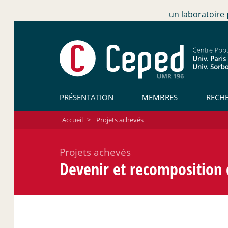
un laboratoire
PRÉSENTATION
MEMBRES
RECH
Accueil
>
Projets achevés
Projets achevés
Devenir et recomposition 