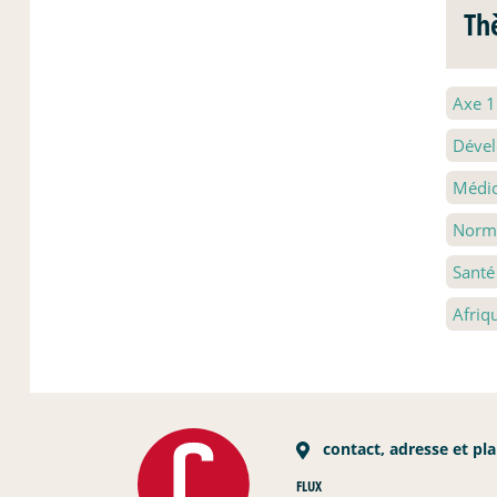
Th
Axe 
Dével
Médic
Norme
Santé
Afriq
contact, adresse et pl
FLUX