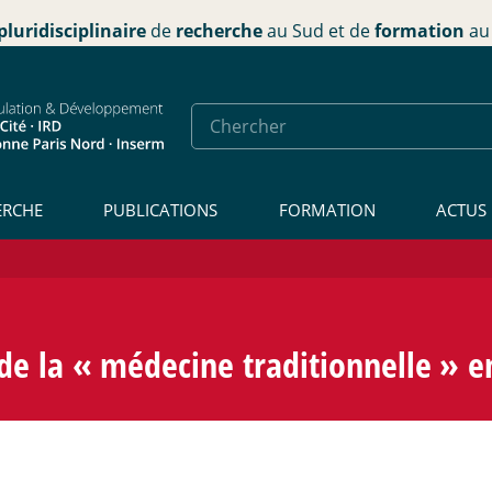
pluridisciplinaire
de
recherche
au Sud et de
formation
au 
ERCHE
PUBLICATIONS
FORMATION
ACTUS
de la «
médecine traditionnelle
» e