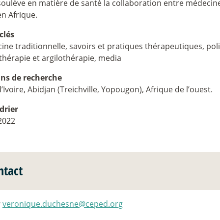
soulève en matière de santé la collaboration entre médecin
en Afrique.
clés
ne traditionnelle, savoirs et pratiques thérapeutiques, pol
thérapie et argilothérapie, media
ins de recherche
’Ivoire, Abidjan (Treichville, Yopougon), Afrique de l’ouest.
drier
2022
ntact
:
veronique.duchesne@ceped.org