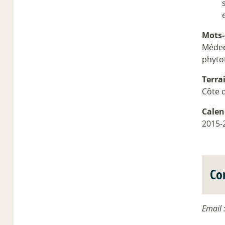
Mots-
Médeci
phyto
Terra
Côte d
Calen
2015-
Co
Email 