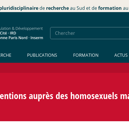
pluridisciplinaire
de
recherche
au Sud et de
formation
au 
ERCHE
PUBLICATIONS
FORMATION
ACTUS
rventions auprès des homosexuels m