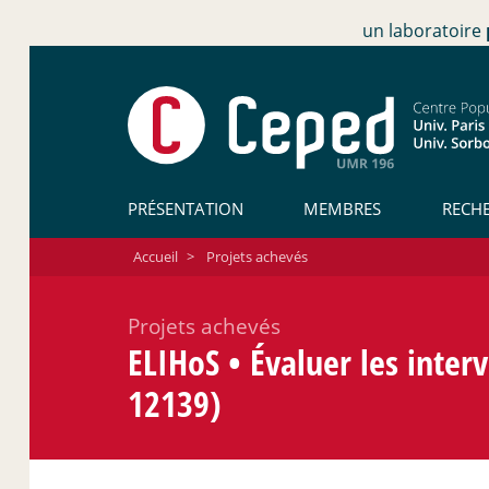
un laboratoire
PRÉSENTATION
MEMBRES
RECH
Accueil
>
Projets achevés
Projets achevés
ELIHoS • Évaluer les inte
12139)