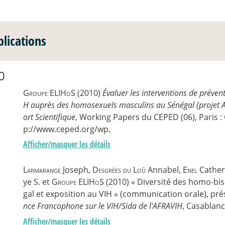
blications
0
Groupe ELIHoS
(2010)
Évaluer les interventions de prévent
H auprès des homosexuels masculins au Sénégal (projet
ort Scientifique
, Working Papers du CEPED (06), Paris :
p://www.ceped.org/wp.
Afficher/masquer les détails
Larmarange
Joseph,
Desgrées du Loû
Annabel,
Enel
Cather
ye S. et
Groupe ELIHoS
(2010) « Diversité des homo-bis
gal et exposition au VIH » (communication orale), pr
nce Francophone sur le VIH/Sida de l'AFRAVIH
, Casablanc
Afficher/masquer les détails