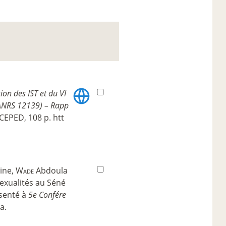
ion des IST et du VI
 ANRS 12139) – Rapp
 CEPED, 108 p. htt
ine,
Wade
Abdoula
exualités au Séné
ésenté à
5e Confére
a.