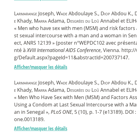
Larmarange
Joseph,
Wade
Abdoulaye S.,
Diop
Abdou K.,
D
e
Khady,
Marra
Adama,
Desgrées du Loû
Annabel et
ELIH
« Men who have sex with men (MSM) and risk factors 
st sexual intercourse with a man and a woman in Sene
ect, ANRS 12139 » (poster n°WEPDC102 avec présentat
nté à
XVIII International AIDS Conference
, Vienna. http:/
g/Default.aspx?pageId=11&abstractId=200737147.
Afficher/masquer les détails
Larmarange
Joseph,
Wade
Abdoulaye S.,
Diop
Abdou K.,
D
e
Khady,
Marra
Adama,
Desgrées du Loû
Annabel et
ELIH
« Men Who Have Sex with Men (MSM) and Factors Ass
Using a Condom at Last Sexual Intercourse with a M
an in Senegal »,
PLoS ONE
, 5 (10), p. 1-7 (e13189). DOI
one.0013189.
Afficher/masquer les détails