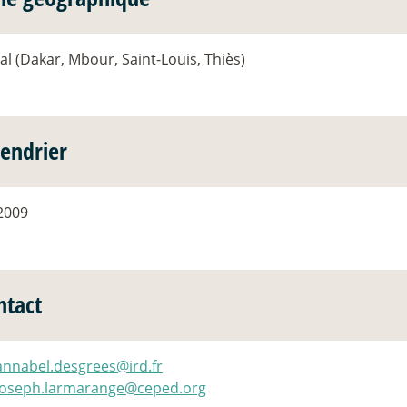
l (Dakar, Mbour, Saint-Louis, Thiès)
lendrier
2009
ntact
annabel.desgrees@ird.fr
joseph.larmarange@ceped.org