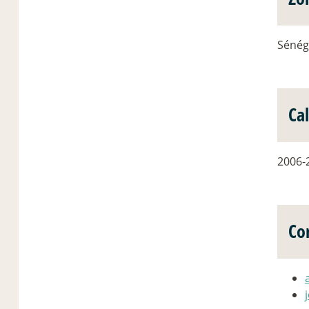
Sénéga
Ca
2006-
Co