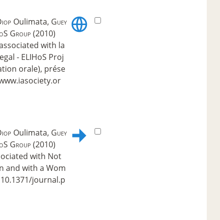
iop
Oulimata,
Guey
oS Group
(2010)
associated with la
gal - ELIHoS Proj
ion orale), prése
/www.iasociety.or
iop
Oulimata,
Guey
oS Group
(2010)
ociated with Not
an and with a Wom
 : 10.1371/journal.p