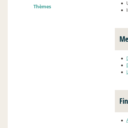
Thèmes
Me
Fi