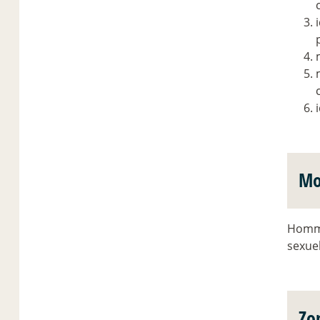
Mo
Homme
sexuel
Zo