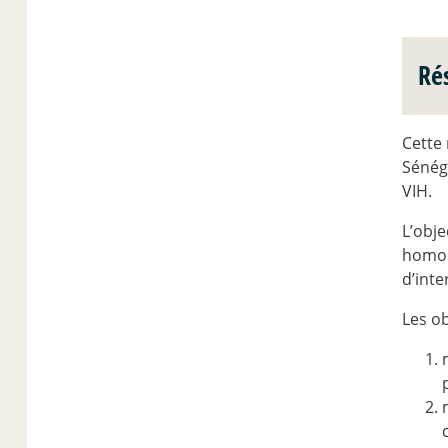
Ré
Cette 
Sénéga
VIH.
L’obje
homose
d’inte
Les ob