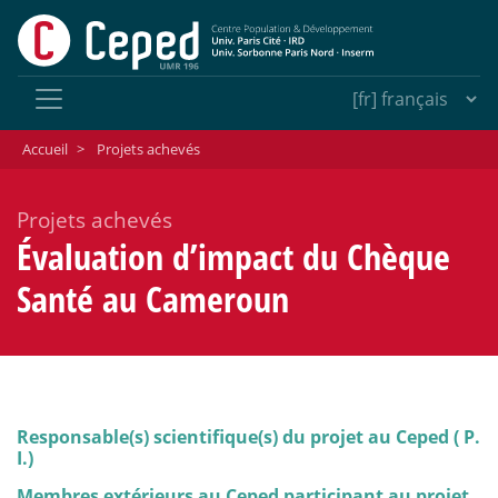
Accueil
>
Projets achevés
Projets achevés
Évaluation d’impact du Chèque
Santé au Cameroun
Responsable(s) scientifique(s) du projet au Ceped ( P.
I.)
Membres extérieurs au Ceped participant au projet