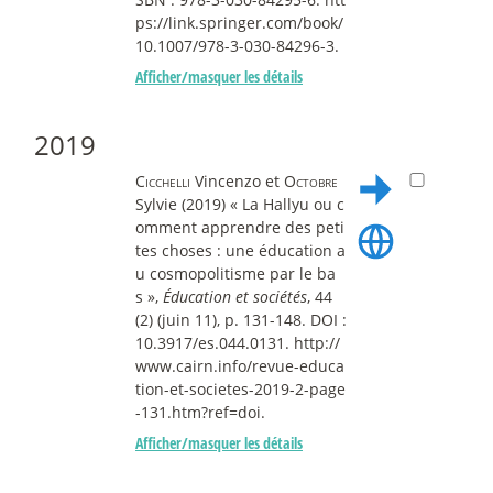
ps://link.springer.com/book/
10.1007/978-3-030-84296-3.
Afficher/masquer les détails
2019
Cicchelli
Vincenzo et
Octobre
Sylvie (2019) « La Hallyu ou c
omment apprendre des peti
tes choses : une éducation a
u cosmopolitisme par le ba
s »,
Éducation et sociétés
, 44
(2) (juin 11), p. 131-148. DOI :
10.3917/es.044.0131. http://
www.cairn.info/revue-educa
tion-et-societes-2019-2-page
-131.htm?ref=doi.
Afficher/masquer les détails