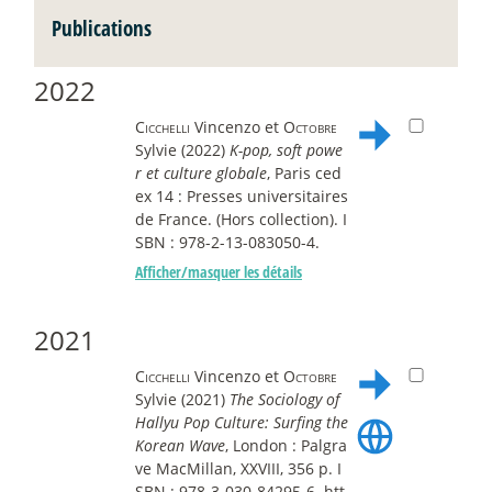
Publications
2022
Cicchelli
Vincenzo et
Octobre
Sylvie (2022)
K-pop, soft powe
r et culture globale
, Paris ced
ex 14 : Presses universitaires
de France. (Hors collection). I
SBN : 978-2-13-083050-4.
Afficher/masquer les détails
2021
Cicchelli
Vincenzo et
Octobre
Sylvie (2021)
The Sociology of
Hallyu Pop Culture: Surfing the
Korean Wave
, London : Palgra
ve MacMillan, XXVIII, 356 p. I
SBN : 978-3-030-84295-6. htt