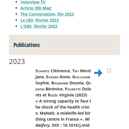
Interview TV
Article IRD Mag’
The Conversation, fév 2023
Le JdD, février 2023
L’OBS, février 2023
Publications
2023
Schantz
Clémence,
Tiet
Mord
jane,
Evrard
Anne,
Guillaume
Sophie,
Boujahma
Dounia,
Qu
entin
Bérénice,
Pourette
Dolo
rès et
Rozée
Virginie (2023)
« A strong capacity to face t
he shock of the health crisi
s: MaNaO, a midwife-led bir
thing centre in France »,
Mi
dwifery
. DOI : 10.1016/j.mid