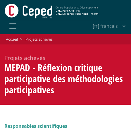
Accueil
>
Projets achevés
Projets achevés
MEPAD - Réflexion critique
participative des méthodologies
participatives
Responsables scientifiques