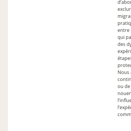
d’abor
exclu
migran
pratiq
entre 
qui pa
des d
expéri
étape
protec
Nous 
conti
ou de 
nouen
l’infl
l’expé
comme