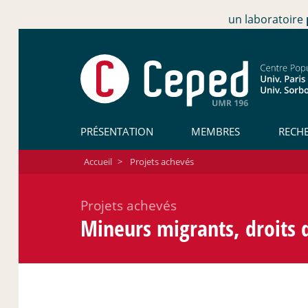
un laboratoire
PRÉSENTATION
MEMBRES
RECH
Accueil
>
Projets achevés
Projets achevés
Mineurs migrants, droits