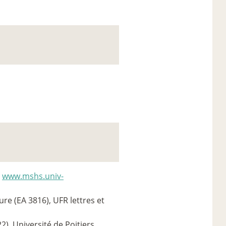
.
www.mshs.univ-
ure (EA 3816), UFR lettres et
, Université de Poitiers.