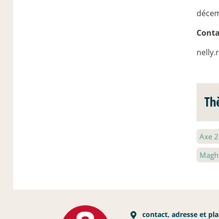
décem
Conta
nelly
Th
Axe 
Magh
contact, adresse et pl