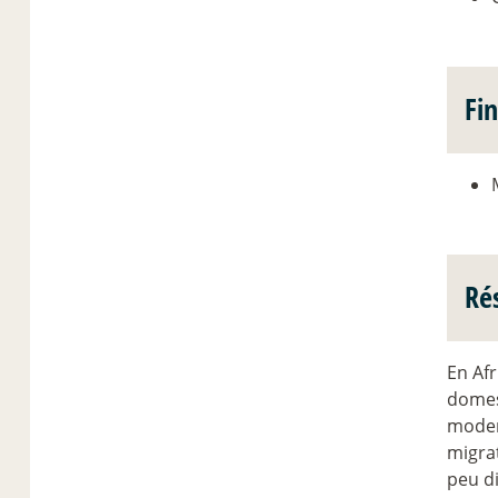
Fi
Ré
En Af
domest
moder
migrat
peu di