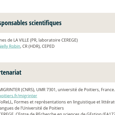
sponsables scientifiques
Ines de LA VILLE (PR, laboratoire CEREGE)
Nelly Robin
, CR (HDR), CEPED
rtenariat
MIGRINTER (CNRS), UMR 7301, université de Poitiers, France
poitiers.fr/migrinter
FoReLL, Formes et représentations en linguistique et littérat
langues de l’Université de Poitiers
CEREGE, CEntre de REcherche en sciences de GEstion (EA1722)