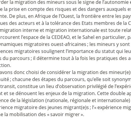
der la migration des mineurs sous le signe de l’autonomie 
re la prise en compte des risques et des dangers auxquels 
te. De plus, en Afrique de l’Ouest, la frontière entre les pa
ues des acteurs et à la tolérance des Etats membres de la 
migration interne et migration internationale est toute relat
rcourent l’espace de la CEDEAO, et le Sahel en particulier, 
ynamiques migratoires ouest-africaines
; les mineurs y son
ences migratoires soulignent l’importance du statut qui le
s du parcours
; il détermine tout à la fois les pratiques des 
tion.
avons donc choisi de considérer la migration des mineur(
nuité
; chacune des étapes du parcours, qu’elle soit synony
transit, constitue un lieu d’observation privilégié de l’expér
t et se dénouent les enjeux de la migration. Cette double 
uence de la législation (nationale, régionale et international
rience migratoire des jeunes migrant(e)s
; l’«
expérience mig
 la mobilisation des «
savoir migrer
».