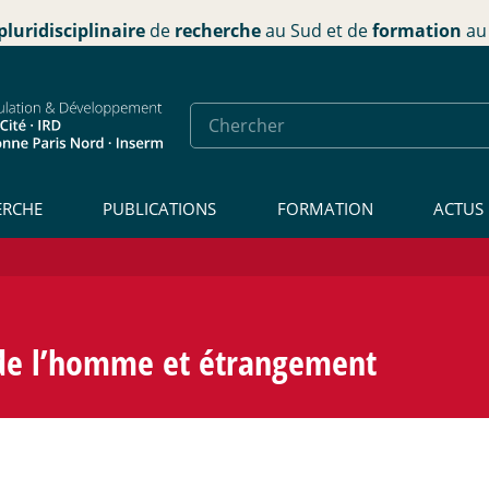
pluridisciplinaire
de
recherche
au Sud et de
formation
au 
ERCHE
PUBLICATIONS
FORMATION
ACTUS
 de l’homme et étrangement