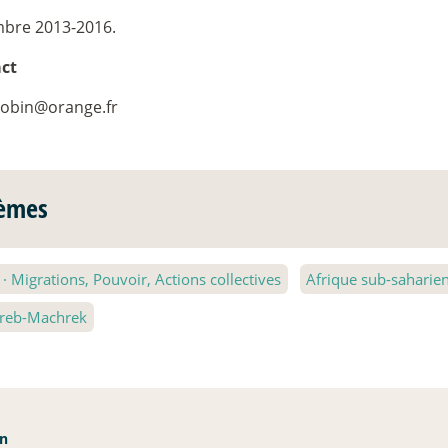
bre 2013-2016.
ct
.robin@orange.fr
èmes
2
·
Migrations, Pouvoir, Actions collectives
Afrique sub-saharie
reb-Machrek
an