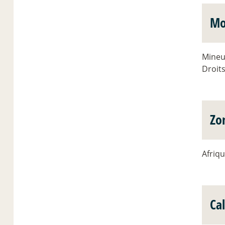
Mo
Mineu
Droit
Zo
Afriq
Ca