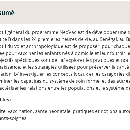
sumé
ectif général du programme NeoVac est de développer une st
tite B dans les 24 premières heures de vie, au Sénégal, au 
ctif du volet anthropologique est de proposer, pour chaque
e pour vacciner les enfants nés à domicile et leur fournir l
jectifs spécifiques sont de : a/ explorer les pratiques et no
naissance, et les stratégies utilisées pour préserver la san
ation, b/ investiguer les concepts locaux et les catégories di
miner les capacités du système de soin formel et des autres
actériser les relations entre les populations et le système d
Clés :
te, vaccination, santé néonatale, pratiques et notions autou
ants-soignés.