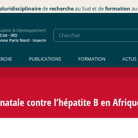
pluridisciplinaire
de
recherche
au Sud et de
formation
au 
ERCHE
PUBLICATIONS
FORMATION
ACTUS
atale contre l’hépatite B en Afriq