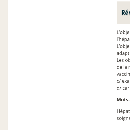
Ré
L’obj
l’hépa
L’obje
adapté
Les ob
de la 
vaccin
c/ exa
d/ car
Mots-
Hépati
soign