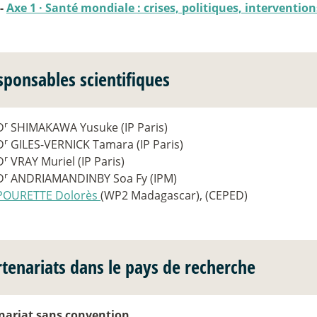
 -
Axe 1
·
Santé mondiale : crises, politiques, intervention
sponsables scientifiques
r
D
SHIMAKAWA Yusuke (IP Paris)
r
D
GILES-VERNICK Tamara (IP Paris)
r
D
VRAY Muriel (IP Paris)
r
D
ANDRIAMANDINBY Soa Fy (IPM)
POURETTE Dolorès
(WP2 Madagascar), (CEPED)
rtenariats dans le pays de recherche
nariat sans convention