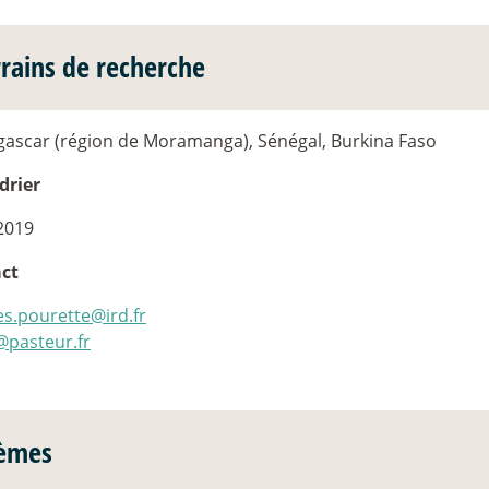
rrains de recherche
ascar (région de Moramanga), Sénégal, Burkina Faso
drier
2019
ct
es.pourette@ird.fr
@pasteur.fr
èmes