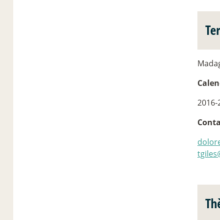
Te
Madag
Calen
2016-
Conta
dolor
tgiles
Th