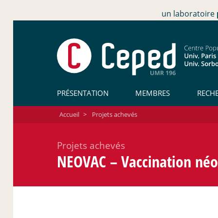
un laboratoire
PRÉSENTATION
MEMBRES
RECH
Accueil
>
Projets achevés
Projets achevés
NEOVAC – Vaccination néon