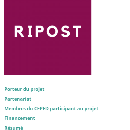
Porteur du projet
Partenariat
Membres du CEPED participant au projet
Financement
Résumé