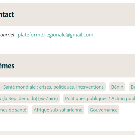
ntact
courriel
:
plateforme.regionale@gmail.com
èmes
1
·
Santé mondiale : crises, politiques, interventions
Bénin
B
 (la Rép. dém. du) (ex-Zaïre)
Politiques publiques / Action pu
mes de santé
Afrique sub-saharienne
Gouvernance