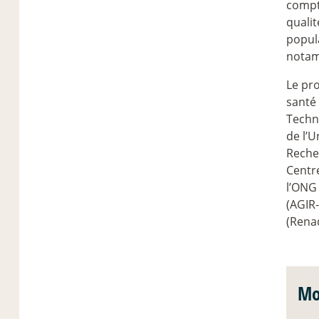
compte
qualit
popula
notam
Le pro
santé
Techn
de l’U
Recher
Centr
l’ONG
(AGIR
(Rena
Mo