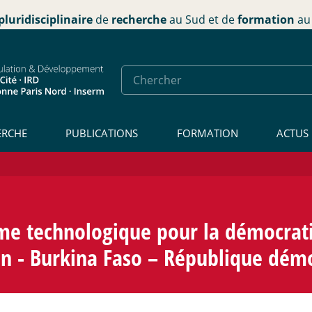
pluridisciplinaire
de
recherche
au Sud et de
formation
au 
ERCHE
PUBLICATIONS
FORMATION
ACTUS
me technologique pour la démocratie
nin - Burkina Faso – République dé