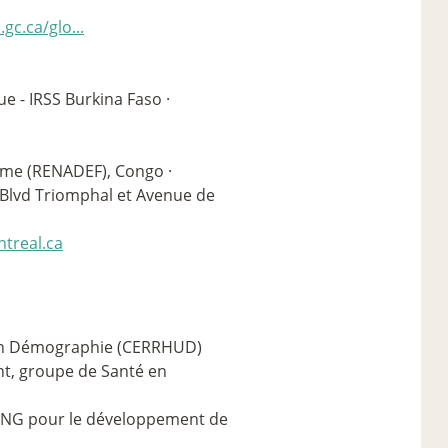
gc.ca/glo...
e - IRSS Burkina Faso ·
me (RENADEF), Congo ·
Blvd Triomphal et Avenue de
treal.ca
 en Démographie (CERRHUD)
t, groupe de Santé en
 ONG pour le développement de