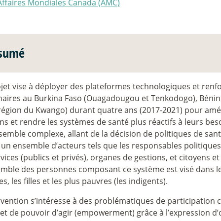
Affaires Mondiales Canada (AMC)
sumé
jet vise à déployer des plateformes technologiques et renfo
naires au Burkina Faso (Ouagadougou et Tenkodogo), Bénin 
région du Kwango) durant quatre ans (2017-2021) pour amé
ns et rendre les systèmes de santé plus réactifs à leurs bes
emble complexe, allant de la décision de politiques de sante
 un ensemble d’acteurs tels que les responsables politiques
vices (publics et privés), organes de gestions, et citoyens e
mble des personnes composant ce système est visé dans le 
, les filles et les plus pauvres (les indigents).
rvention s’intéresse à des problématiques de participation 
 et de pouvoir d’agir (empowerment) grâce à l’expression d’o