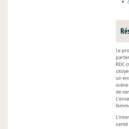
Ré
Le pro
parte
RDC (
citoye
un ens
scène
de ser
L’ense
femmes
L’inte
santé