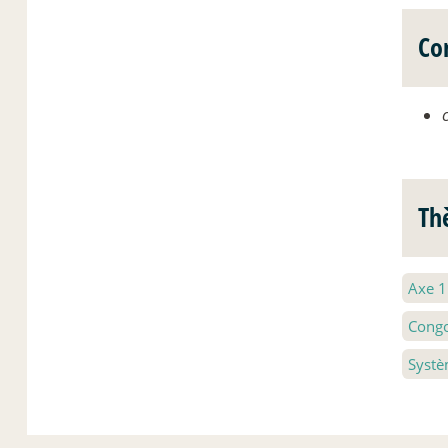
Co
Th
Axe 
Congo
Systè