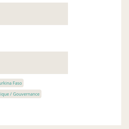
urkina Faso
blique / Gouvernance