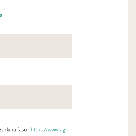
s
Burkina faso ·
https://www.agir-