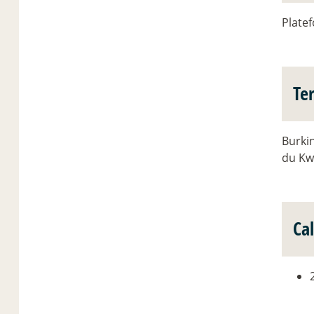
Plate
Te
Burki
du Kw
Ca