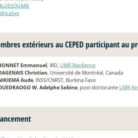
BLUESQUARE
AfricaSys
mbres extérieurs au CEPED participant au pr
BONNET Emmanuel
, IRD,
UMR Resilience
DAGENAIS Christian
, Université de Montréal, Canada
NIKIEMA Aude
, INSS/CNRST, Burkina Faso
OUEDRAOGO W. Adelphe Sabine
, post-doctorante
UMR Res
nancement