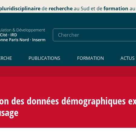
pluridisciplinaire
de
recherche
au Sud et de
formation
au 
ERCHE
PUBLICATIONS
FORMATION
ACTUS
tion des données démographiques ex
usage