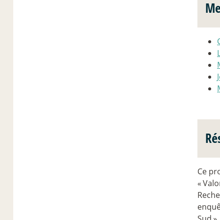
Me
Ré
Ce pro
«
Valo
Recher
enquê
Sud
»