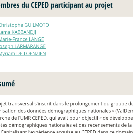
mbres du CEPED participant au projet
Christophe GUILMOTO
Lama KABBANDJI
Marie-France LANGE
Joseph LARMARANGE
Myriam DE LOENZIEN
sumé
jet transversal s’inscrit dans le prolongement du groupe de 
risation des données démographiques nationales
» (ValDem
che de l’UMR CEPED, qui avait pour objectif «
de développer 
tes démographiques nationales et des recensements de la 
. Capitalisant l’expérience acquise au CEPED dans ce domai