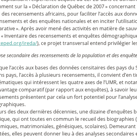
ment sur la «
Déclaration de Québec de 2007
» concernant 
 des recensements africains, pour faciliter l’accès aux do
nsements et des enquêtes nationales et en inciter l’utilisat
rative
». Après avoir mené des activités en matière de sau
 «
Inventaire des recensements et enquêtes démographique
eped.org/ireda/
), ce projet transversal entend privilégier l
yse secondaire des recensements de la population et des enquêt
 que l’accès aux bases des données censitaires des pays du
ns pays, l’accès à plusieurs recensements, il convient d’en t
hématiques qui intéressent les quatre axes de l’UMR, et no
vantage comparatif (par rapport aux enquêtes), à savoir leur
ements présentent par cela un fort potentiel pour l’analyse
graphiques.
urs des deux dernières décennies, une dizaine d’enquêtes b
ique, qui ont toutes en commun le recueil des biographies (ré
miques, matrimoniales, génésiques, scolaires). Demeurant 
tées, elles peuvent donner lieu à des analyses secondaires