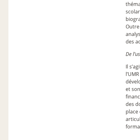
thémat
scolar
biogr
Outre 
analys
des ac
De l’u
Il s’a
l’UMR 
dévelo
et son
financ
des d
place
articu
formal