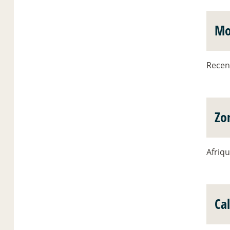
Mo
Recen
Zo
Afriq
Ca