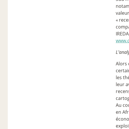
notam
valeur
«
rece
compa
IREDA
www.c
L’anal
Alors
certai
les t
leur a
recens
carto
Au co
en Afr
écono
exploi