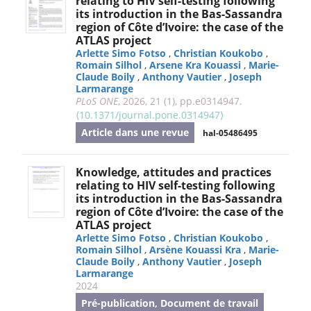
relating to HIV self-testing following
its introduction in the Bas-Sassandra
region of Côte d’Ivoire: the case of the
ATLAS project
Arlette Simo Fotso
,
Christian Koukobo
,
Romain Silhol
,
Arsene Kra Kouassi
,
Marie-
Claude Boily
,
Anthony Vautier
,
Joseph
Larmarange
PLoS ONE
, 2026, 21 (1), pp.e0314947.
⟨10.1371/journal.pone.0314947⟩
Article dans une revue
hal-05486495
Knowledge, attitudes and practices
relating to HIV self-testing following
its introduction in the Bas-Sassandra
region of Côte d’Ivoire: the case of the
ATLAS project
Arlette Simo Fotso
,
Christian Koukobo
,
Romain Silhol
,
Arsène Kouassi Kra
,
Marie-
Claude Boily
,
Anthony Vautier
,
Joseph
Larmarange
2024
Pré-publication, Document de travail