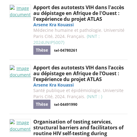
Apport des autotests VIH dans l'accès
au dépistage en Afrique de l'Ouest :
l'expérience du projet ATLAS
Arsene Kra Kouassi
Médecine humaine et pathologie. Université
Paris Cité, 2024. Français.
⟨NNT :
2024UNIP5007⟩
Thèse
tel-04780261
Apport des autotests VIH dans l’accès
au dépistage en Afrique de l’Ouest :
l’expérience du projet ATLAS
Arsene Kra Kouassi
Santé publique et épidémiologie. Universite
Paris Cité, 2024. Français.
⟨NNT : ⟩
Thèse
tel-04491990
Organisation of testing services,
structural barriers and facilitators of
routine HIV self-testing during