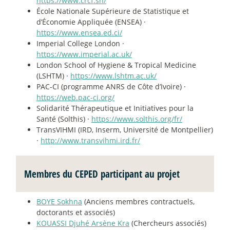
https://www.crcf.sn/
École Nationale Supérieure de Statistique et
d’Économie Appliquée (ENSEA) ·
https://www.ensea.ed.ci/
Imperial College London ·
https://www.imperial.ac.uk/
London School of Hygiene & Tropical Medicine
(LSHTM) ·
https://www.lshtm.ac.uk/
PAC-CI (programme ANRS de Côte d’Ivoire) ·
https://web.pac-ci.org/
Solidarité Thérapeutique et Initiatives pour la
Santé (Solthis) ·
https://www.solthis.org/fr/
TransVIHMI (IRD, Inserm, Université de Montpellier)
·
http://www.transvihmi.ird.fr/
Membres du CEPED participant au projet
BOYE Sokhna
(Anciens membres contractuels,
doctorants et associés)
KOUASSI Djuhé Arsène Kra
(Chercheurs associés)