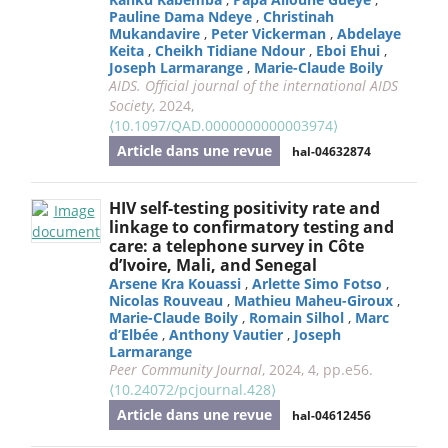
Pauline Dama Ndeye
,
Christinah
Mukandavire
,
Peter Vickerman
,
Abdelaye
Keita
,
Cheikh Tidiane Ndour
,
Eboi Ehui
,
Joseph Larmarange
,
Marie-Claude Boily
AIDS. Official journal of the international AIDS
Society
, 2024,
⟨10.1097/QAD.0000000000003974⟩
Article dans une revue
hal-04632874
HIV self-testing positivity rate and
linkage to confirmatory testing and
care: a telephone survey in Côte
d’Ivoire, Mali, and Senegal
Arsene Kra Kouassi
,
Arlette Simo Fotso
,
Nicolas Rouveau
,
Mathieu Maheu-Giroux
,
Marie-Claude Boily
,
Romain Silhol
,
Marc
d’Elbée
,
Anthony Vautier
,
Joseph
Larmarange
Peer Community Journal
, 2024, 4, pp.e56.
⟨10.24072/pcjournal.428⟩
Article dans une revue
hal-04612456