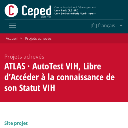
Accueil
>
Projets achevés
Projets achevés
ATLAS
·
AutoTest VIH, Libre
d’Accéder à la connaissance de
son Statut VIH
Site projet