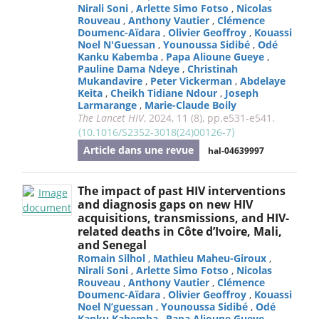
Nirali Soni
,
Arlette Simo Fotso
,
Nicolas
Rouveau
,
Anthony Vautier
,
Clémence
Doumenc-Aïdara
,
Olivier Geoffroy
,
Kouassi
Noel N'Guessan
,
Younoussa Sidibé
,
Odé
Kanku Kabemba
,
Papa Alioune Gueye
,
Pauline Dama Ndeye
,
Christinah
Mukandavire
,
Peter Vickerman
,
Abdelaye
Keita
,
Cheikh Tidiane Ndour
,
Joseph
Larmarange
,
Marie-Claude Boily
The Lancet HIV
, 2024, 11 (8), pp.e531-e541.
⟨10.1016/S2352-3018(24)00126-7⟩
Article dans une revue
hal-04639997
The impact of past HIV interventions
and diagnosis gaps on new HIV
acquisitions, transmissions, and HIV-
related deaths in Côte d’Ivoire, Mali,
and Senegal
Romain Silhol
,
Mathieu Maheu-Giroux
,
Nirali Soni
,
Arlette Simo Fotso
,
Nicolas
Rouveau
,
Anthony Vautier
,
Clémence
Doumenc-Aïdara
,
Olivier Geoffroy
,
Kouassi
Noel N’guessan
,
Younoussa Sidibé
,
Odé
Kanku Kabemba
,
Papa Alioune Gueye
,