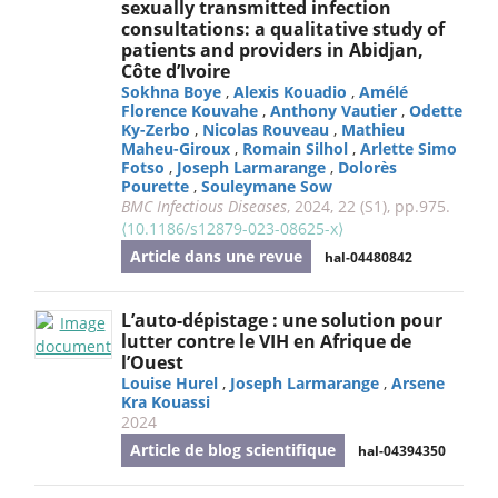
sexually transmitted infection
consultations: a qualitative study of
patients and providers in Abidjan,
Côte d’Ivoire
Sokhna Boye
,
Alexis Kouadio
,
Amélé
Florence Kouvahe
,
Anthony Vautier
,
Odette
Ky-Zerbo
,
Nicolas Rouveau
,
Mathieu
Maheu-Giroux
,
Romain Silhol
,
Arlette Simo
Fotso
,
Joseph Larmarange
,
Dolorès
Pourette
,
Souleymane Sow
BMC Infectious Diseases
, 2024, 22 (S1), pp.975.
⟨10.1186/s12879-023-08625-x⟩
Article dans une revue
hal-04480842
L’auto-dépistage : une solution pour
lutter contre le VIH en Afrique de
l’Ouest
Louise Hurel
,
Joseph Larmarange
,
Arsene
Kra Kouassi
2024
Article de blog scientifique
hal-04394350