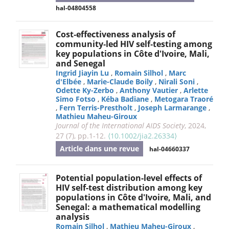
hal-04804558
Cost‐effectiveness analysis of
community‐led HIV self‐testing among
key populations in Côte d'Ivoire, Mali,
and Senegal
Ingrid Jiayin Lu
,
Romain Silhol
,
Marc
d'Elbée
,
Marie-Claude Boily
,
Nirali Soni
,
Odette Ky-Zerbo
,
Anthony Vautier
,
Arlette
Simo Fotso
,
Kéba Badiane
,
Metogara Traoré
,
Fern Terris-Prestholt
,
Joseph Larmarange
,
Mathieu Maheu-Giroux
Journal of the International AIDS Society
, 2024,
27 (7), pp.1-12.
⟨10.1002/jia2.26334⟩
Article dans une revue
hal-04660337
Potential population-level effects of
HIV self-test distribution among key
populations in Côte d'Ivoire, Mali, and
Senegal: a mathematical modelling
analysis
Romain Silhol
,
Mathieu Maheu-Giroux
,