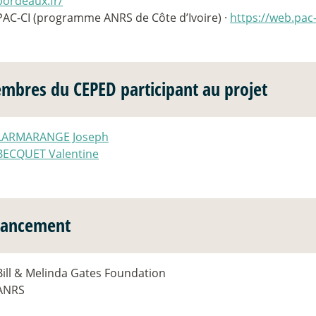
bordeaux.fr/
PAC-CI (programme ANRS de Côte d’Ivoire) ·
https://web.pac-
mbres du CEPED participant au projet
LARMARANGE Joseph
BECQUET Valentine
nancement
Bill & Melinda Gates Foundation
ANRS