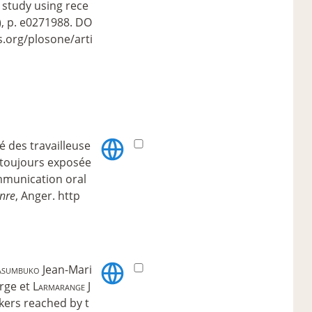
I study using rece
), p. e0271988. DO
s.org/plosone/arti
é des travailleuse
 toujours exposée
ommunication oral
enre
, Anger. http
sumbuko
Jean-Mari
rge et
Larmarange
J
kers reached by t