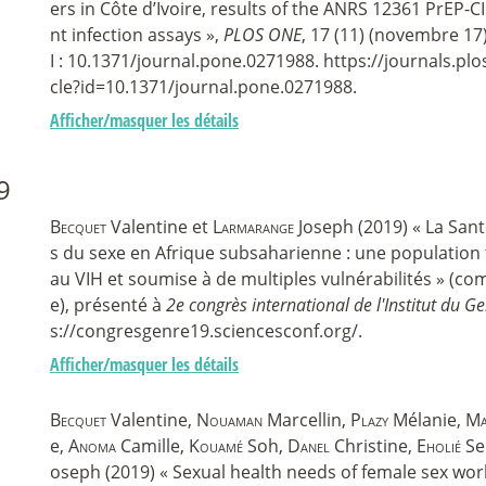
ers in Côte d’Ivoire, results of the ANRS 12361 PrEP-C
nt infection assays »,
PLOS ONE
, 17 (11) (novembre 17
I : 10.1371/journal.pone.0271988. https://journals.plo
cle?id=10.1371/journal.pone.0271988.
Afficher/masquer les détails
9
Becquet
Valentine et
Larmarange
Joseph (2019) « La Sant
s du sexe en Afrique subsaharienne : une population
au VIH et soumise à de multiples vulnérabilités » (c
e), présenté à
2e congrès international de l'Institut du G
s://congresgenre19.sciencesconf.org/.
Afficher/masquer les détails
Becquet
Valentine,
Nouaman
Marcellin,
Plazy
Mélanie,
Ma
e,
Anoma
Camille,
Kouamé
Soh,
Danel
Christine,
Eholié
Se
oseph (2019) « Sexual health needs of female sex wor