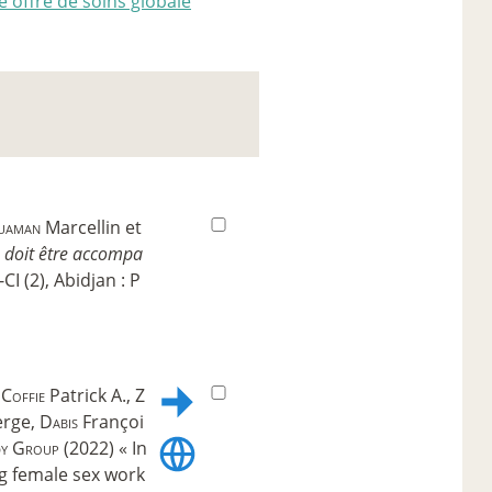
e offre de soins globale
uaman
Marcellin et
le doit être accompa
CI (2), Abidjan : P
,
Coffie
Patrick A.,
Z
rge,
Dabis
Françoi
dy Group
(2022) « In
ng female sex work