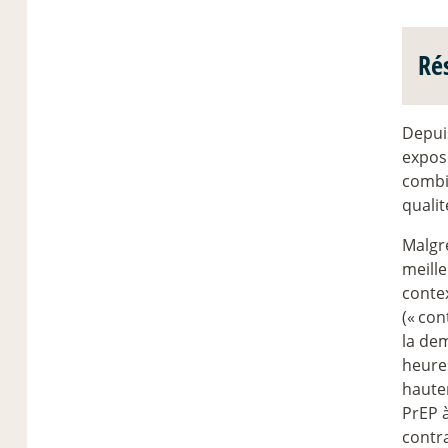
Ré
Depui
exposé
combi
qualit
Malgr
meille
contex
(«
con
la de
heures
haute
PrEP 
contra