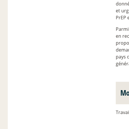
donnée
et urg
PrEP 
Parmi 
en re
propos
demand
pays 
généra
Mo
Travai