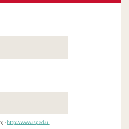
m) ·
http://www.isped.u-