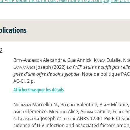
La PrEP seule ne suffit pas : elle doit être accompagnée d’un
blications
2
Bitty-Anderson
Alexandra,
Guié
Annick,
Kanga
Eulalie,
No
Larmarange
Joseph (2022)
La PrEP seule ne suffit pas : el
gnée d’une offre de soins globale
, Note de politique PAC-
AC-CI, 2 p.
Afficher/masquer les détails
Nouaman
Marcellin N.,
Becquet
Valentine,
Plazy
Mélanie
ébago
Clémence,
Montoyo
Alice,
Anoma
Camille,
Eholié
Se
s,
Larmarange
Joseph et
for the ANRS 12361 PrEP-CI Stu
cidence of HIV infection and associated factors amo