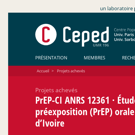
un laboratoire
PRÉSENTATION
MEMBRES
RECH
Accueil
>
Projets achevés
Projets achevés
PrEP-CI ANRS 12361
·
Étude
préexposition (PrEP) ora
d’Ivoire