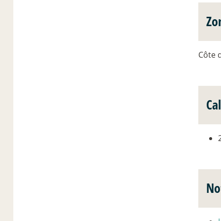
Zo
Côte d
Ca
No