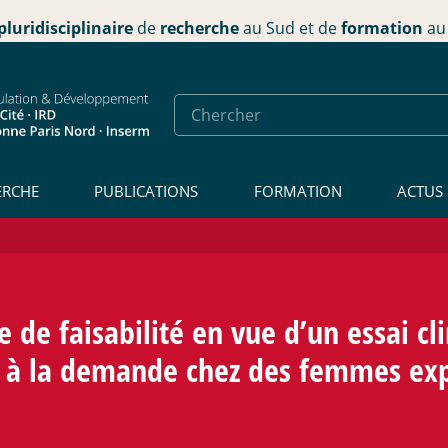
pluridisciplinaire
de
recherche
au Sud et de
formation
au 
ERCHE
PUBLICATIONS
FORMATION
ACTUS
 de faisabilité en vue d’un essai c
le à la demande chez des femmes ex