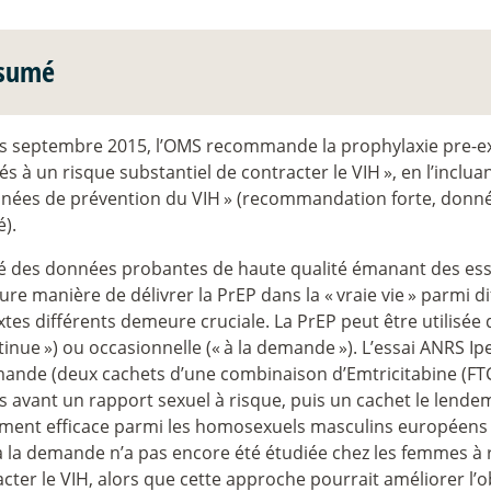
sumé
s septembre 2015, l’OMS recommande la prophylaxie pre-exp
s à un risque substantiel de contracter le VIH
», en l’inclua
nées de prévention du VIH
» (recommandation forte, donn
é).
é des données probantes de haute qualité émanant des essai
ure manière de délivrer la PrEP dans la «
vraie vie
» parmi d
tes différents demeure cruciale. La PrEP peut être utilisé
tinue
») ou occasionnelle («
à la demande
»). L’essai ANRS I
mande (deux cachets d’une combinaison d’Emtricitabine (FTC
 avant un rapport sexuel à risque, puis un cachet le lendem
ment efficace parmi les homosexuels masculins européens 
à la demande n’a pas encore été étudiée chez les femmes à 
cter le VIH, alors que cette approche pourrait améliorer l’