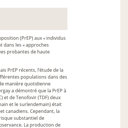
osition (PrEP) aux «
individus
nt dans les «
approches
ées probantes de haute
s PrEP récents, l’étude de la
ifférentes populations dans des
e de manière quotidienne
pergay a démontré que la PrEP à
) et de Tenofovir (TDF) deux
ain et le surlendemain) était
et canadiens. Cependant, la
risque substantiel de
observance. La production de