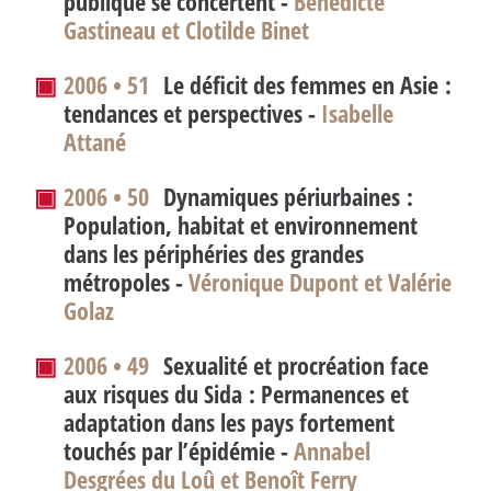
publique se concertent -
Bénédicte
Gastineau et Clotilde Binet
▣
2006 • 51
Le déficit des femmes en Asie :
tendances et perspectives -
Isabelle
Attané
▣
2006 • 50
Dynamiques périurbaines :
Population, habitat et environnement
dans les périphéries des grandes
métropoles -
Véronique Dupont et Valérie
Golaz
▣
2006 • 49
Sexualité et procréation face
aux risques du Sida : Permanences et
adaptation dans les pays fortement
touchés par l’épidémie -
Annabel
Desgrées du Loû et Benoît Ferry