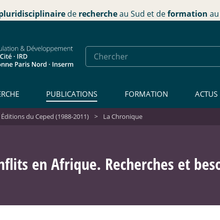
pluridisciplinaire
de
recherche
au Sud et de
formation
au 
ERCHE
PUBLICATIONS
FORMATION
ACTUS
 Éditions du Ceped (1988-2011)
>
La Chronique
nflits en Afrique. Recherches et bes