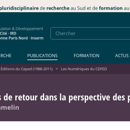
pluridisciplinaire
de
recherche
au Sud et de
formation
au 
ERCHE
PUBLICATIONS
FORMATION
ACTUS
 Éditions du Ceped (1988-2011)
>
Les Numériques du CEPED
 de retour dans la perspective des 
amelin