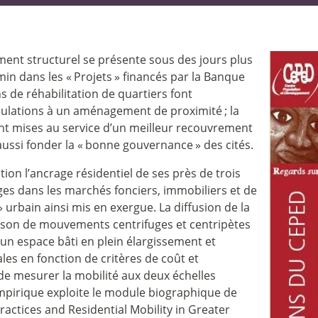
ement structurel se présente sous des jours plus
min dans les «
Projets
» financés par la Banque
s de réhabilitation de quartiers font
pulations à un aménagement de proximité
; la
sont mises au service d’un meilleur recouvrement
ussi fonder la «
bonne gouvernance
» des cités.
ion l’ancrage résidentiel de ses près de trois
ages dans les marchés fonciers, immobiliers et de
» urbain ainsi mis en exergue. La diffusion de la
ison de mouvements centrifuges et centripètes
s un espace bâti en plein élargissement et
es en fonction de critères de coût et
f de mesurer la mobilité aux deux échelles
empirique exploite le module biographique de
actices and Residential Mobility in Greater