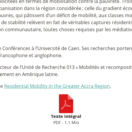
llicitées en termes de mobilisation contre la pauvreté. Troi
rbanisation dans la région considérée
; celle du gradient é
res, qui pâtissent d’un déficit de mobilité, aux classes mo
 de stabilité relèvent en fait de véritables captures résident
ion communautaire, toutes choses requises par les médiation
 Conférences à l’Université de Caen. Ses recherches porten
st francophone et anglophone.
teur de l’Unité de Recherche 013 «
Mobilités et recomposi
alement en Amérique latine.
ee
Residential Mobility in the Greater Accra Region
.
Texte intégral
PDF - 1.1 Mio