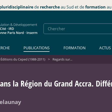
pluridisciplinaire
de
recherche
au Sud et de
formation
au 
ERCHE
PUBLICATIONS
FORMATION
ACTUS
 Éditions du Ceped (1988-2011)
>
Regards sur...
dans la Région du Grand Accra. Diffé
Delaunay