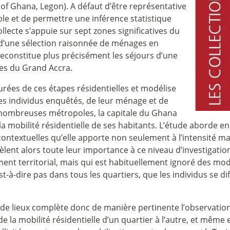
y of Ghana, Legon). A défaut d’être représentative
 et de permettre une inférence statistique
ollecte s’appuie sur sept zones significatives du
 d’une sélection raisonnée de ménages en
 reconstitue plus précisément les séjours d’une
tes du Grand Accra.
urées de ces étapes résidentielles et modélise
des individus enquêtés, de leur ménage et de
de nombreuses métropoles, la capitale du Ghana
 la mobilité résidentielle de ses habitants. L’étude aborde
contextuelles qu’elle apporte non seulement à l’intensité m
èlent alors toute leur importance à ce niveau d’investigati
ment territorial, mais qui est habituellement ignoré des m
est-à-dire pas dans tous les quartiers, que les individus se d
s de lieux complète donc de manière pertinente l’observation 
 la mobilité résidentielle d’un quartier à l’autre, et même e