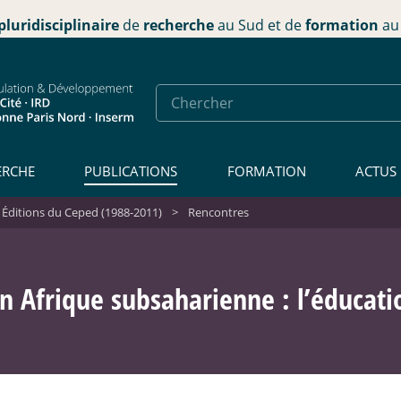
pluridisciplinaire
de
recherche
au Sud et de
formation
au 
ERCHE
PUBLICATIONS
FORMATION
ACTUS
 Éditions du Ceped (1988-2011)
>
Rencontres
 Afrique subsaharienne : l’éducati