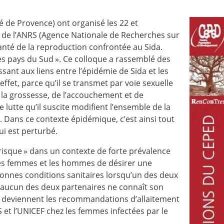
 de Provence) ont organisé les 22 et
r de l’ANRS (Agence Nationale de Recherches sur
anté de la reproduction confrontée au Sida.
es pays du Sud
». Ce colloque a rassemblé des
sant aux liens entre l’épidémie de Sida et les
fet, parce qu’il se transmet par voie sexuelle
e la grossesse, de l’accouchement et de
e lutte qu’il suscite modifient l’ensemble de la
 Dans ce contexte épidémique, c’est ainsi tout
ui est perturbé.
risque
» dans un contexte de forte prévalence
r les femmes et les hommes de désirer une
onnes conditions sanitaires lorsqu’un des deux
qu’aucun des deux partenaires ne connaît son
 deviennent les recommandations d’allaitement
 et l’UNICEF chez les femmes infectées par le