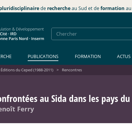
pluridisciplinaire
de
recherche
au Sud et de
formation
au 
ERCHE
PUBLICATIONS
FORMATION
ACTUS
 Éditions du Ceped (1988-2011)
>
Rencontres
onfrontées au Sida dans les pays du
enoît Ferry