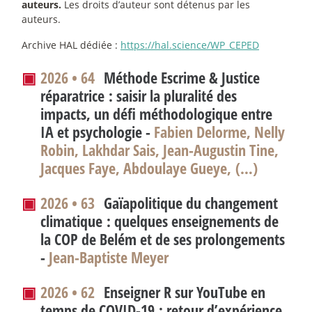
auteurs.
Les droits d’auteur sont détenus par les
auteurs.
Archive HAL dédiée :
https://hal.science/WP_CEPED
▣
2026 • 64
Méthode Escrime & Justice
réparatrice : saisir la pluralité des
impacts, un défi méthodologique entre
IA et psychologie -
Fabien Delorme, Nelly
Robin, Lakhdar Sais, Jean-Augustin Tine,
Jacques Faye, Abdoulaye Gueye, (…)
▣
2026 • 63
Gaïapolitique du changement
climatique : quelques enseignements de
la COP de Belém et de ses prolongements
-
Jean-Baptiste Meyer
▣
2026 • 62
Enseigner R sur YouTube en
temps de COVID-19 : retour d’expérience