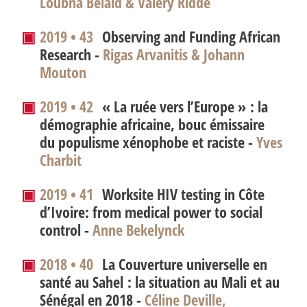
Loubna Belaid & Valéry Ridde
▣
2019 • 43
Observing and Funding African
Research
-
Rigas Arvanitis & Johann
Mouton
▣
2019 • 42
«
La ruée vers l’Europe
» : la
démographie africaine, bouc émissaire
du populisme xénophobe et raciste -
Yves
Charbit
▣
2019 • 41
Worksite HIV testing in Côte
d’Ivoire: from medical power to social
control
-
Anne Bekelynck
▣
2018 • 40
La Couverture universelle en
santé au Sahel : la situation au Mali et au
Sénégal en 2018 -
Céline Deville,