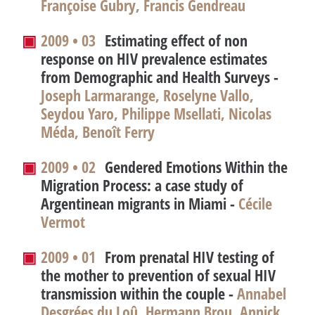
Françoise Gubry, Francis Gendreau
▣
2009 • 03
Estimating effect of non
response on HIV prevalence estimates
from Demographic and Health Surveys
-
Joseph Larmarange, Roselyne Vallo,
Seydou Yaro, Philippe Msellati, Nicolas
Méda, Benoît Ferry
▣
2009 • 02
Gendered Emotions Within the
Migration Process: a case study of
Argentinean migrants in Miami
-
Cécile
Vermot
▣
2009 • 01
From prenatal HIV testing of
the mother to prevention of sexual HIV
transmission within the couple
-
Annabel
Desgrées du Loû, Hermann Brou, Annick