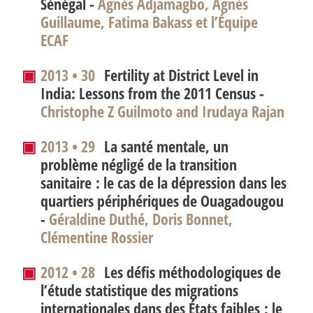
Sénégal -
Agnès Adjamagbo, Agnès
Guillaume, Fatima Bakass et l’Équipe
ECAF
▣
2013 • 30
Fertility at District Level in
India: Lessons from the 2011 Census
-
Christophe Z Guilmoto and Irudaya Rajan
▣
2013 • 29
La santé mentale, un
problème négligé de la transition
sanitaire : le cas de la dépression dans les
quartiers périphériques de Ouagadougou
-
Géraldine Duthé, Doris Bonnet,
Clémentine Rossier
▣
2012 • 28
Les défis méthodologiques de
l’étude statistique des migrations
internationales dans des États faibles : le