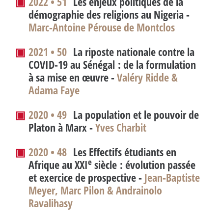
▣
2022 • 51
Les enjeux politiques de la
démographie des religions au Nigeria -
Marc-Antoine Pérouse de Montclos
▣
2021 • 50
La riposte nationale contre la
COVID-19 au Sénégal : de la formulation
à sa mise en œuvre -
Valéry Ridde &
Adama Faye
▣
2020 • 49
La population et le pouvoir de
Platon à Marx -
Yves Charbit
▣
2020 • 48
Les Effectifs étudiants en
e
Afrique au XXI
siècle : évolution passée
et exercice de prospective -
Jean-Baptiste
Meyer, Marc Pilon & Andrainolo
Ravalihasy