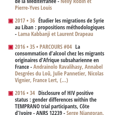
de la Méditerranée -
Nelly Robin et
Pierre-Yves Louis
▣
2017 • 36
Étudier les migrations de Syrie
au Liban : propositions méthodologiques
-
Lama Kabbanji et Laurent Drapeau
▣
2016 • 35 • PARCOURS #04
La
consommation d’alcool chez les migrants
originaires d’Afrique subsaharienne en
France -
Andrainolo Ravalihasy, Annabel
Desgrées du Loû, Julie Pannetier, Nicolas
Vignier, France Lert, (…)
▣
2016 • 34
Disclosure of HIV positive
status : gender differences within the
TEMPRANO trial participants, Côte
d’Ivoire - ANRS 12239 -
Serge Niangoran,