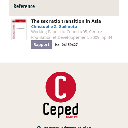
Reference
The sex ratio transition in Asia
Christophe Z. Guilmoto
Working Paper du Ceped #05, Centre
Population et Développement. 2009, pp.34
Rapport
hal-04159427
contact, adresse et plan